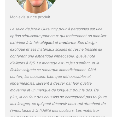
polyéthylène (matériaux
de qualité résistant aux
rayons UV, à l'humidité
Mon avis sur ce produit
et ne nécessitant pas
d'entretien particulier)
Le salon de jardin Outsunny pour 4 personnes est une
UTILISATION
option séduisante pour ceux qui recherchent un mobilier
INTÉRIEURE ET
extérieur à la fois
élégant
et
moderne
. Son design
EXTÉRIEURE : convient
exotique et ses matériaux solides en résine tressée lui
autant à un usage
extérieur (jardin, piscine,
confèrent une esthétique impeccable, que je note
camping, plage) comme
d’ailleurs à 5/5. Le montage est un jeu d’enfant, et la
intérieur (véranda, patio)
finition soignée se remarque immédiatement. Côté
MONTAGE FACILE ET
confort, les coussins, bien que déhoussables et
RAPIDE : notice de
montage illustrée fournie
imperméables, laissent à désirer par leur qualité
moyenne et un manque de longueur pour le dos. De
plus, la couleur des coussins ne correspond pas toujours
aux images, ce qui peut décevoir ceux qui attachent de
l’importance à la fidélité des couleurs. Les matériaux