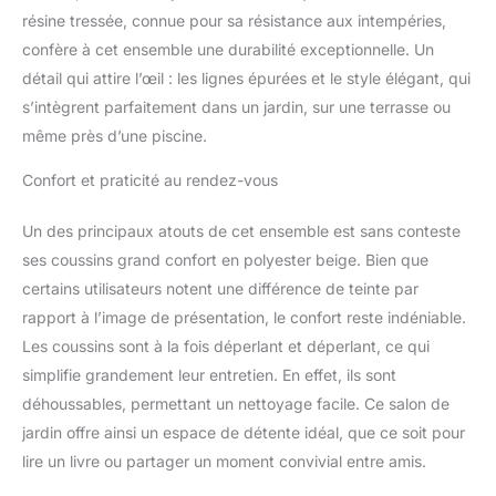
polyester, coussins
résine tressée, connue pour sa résistance aux intempéries,
d'assise déhoussables et
confère à cet ensemble une durabilité exceptionnelle. Un
lavables en machine ;
détail qui attire l’œil : les lignes épurées et le style élégant, qui
structure robuste en
s’intègrent parfaitement dans un jardin, sur une terrasse ou
métal époxy
anticorrosion et résine de
même près d’une piscine.
polyéthylène (matériaux
Confort et praticité au rendez-vous
de qualité résistant aux
rayons UV, à l'humidité
et ne nécessitant pas
Un des principaux atouts de cet ensemble est sans conteste
d'entretien particulier)
ses coussins grand confort en polyester beige. Bien que
UTILISATION
certains utilisateurs notent une différence de teinte par
INTÉRIEURE ET
rapport à l’image de présentation, le confort reste indéniable.
EXTÉRIEURE : convient
autant à un usage
Les coussins sont à la fois déperlant et déperlant, ce qui
extérieur (jardin, piscine,
simplifie grandement leur entretien. En effet, ils sont
camping, plage) comme
déhoussables, permettant un nettoyage facile. Ce salon de
intérieur (véranda, patio)
jardin offre ainsi un espace de détente idéal, que ce soit pour
MONTAGE FACILE ET
RAPIDE : notice de
lire un livre ou partager un moment convivial entre amis.
montage illustrée fournie