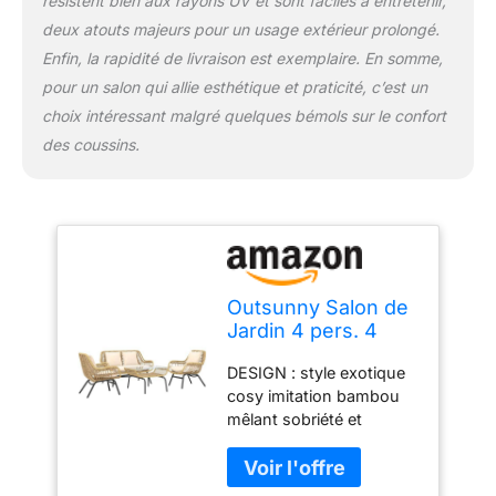
résistent bien aux rayons UV et sont faciles à entretenir,
deux atouts majeurs pour un usage extérieur prolongé.
Enfin, la rapidité de livraison est exemplaire. En somme,
pour un salon qui allie esthétique et praticité, c’est un
choix intéressant malgré quelques bémols sur le confort
des coussins.
Outsunny Salon de
Jardin 4 pers. 4
pièces Style
DESIGN : style exotique
Exotique métal
cosy imitation bambou
époxy résine
mêlant sobriété et
Imitation Coussins
élégance au naturel
Grand Confort
ENSEMBLE COMPLET 4
Inclus Polyester
PERSONNES : ensemble
Beige