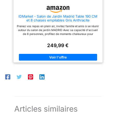
verre facile à nettoyer ; housses
verre facile à nettoyer ; housses
lavables en tissu polyester
lavables en tissu polyester
robuste
robuste
IDMarket - Salon de Jardin Madrid Table 190 CM
et 8 chaises empilables Gris Anthracite
Prenez vos repas en plein air, invitez famille et amis à se réunir
autour du salon de jardin MADRID Avec sa capacité d'accueil
de 8 personnes, profitez de moments chaleureux pour
échanger ! Facilité d'installation et de rangement grâce à ses 8
chaises empilables - facile à entretenir Composé d'un plateau
249,99 €
de table en verre trempé, le salon MADRID apporte modernité
et design ! Dimensions table : L. 190 x l. 80 x H. 73 cm -
Dimensions chaise : L. 51.5 x l. 68 x H. 84 cm
Articles similaires