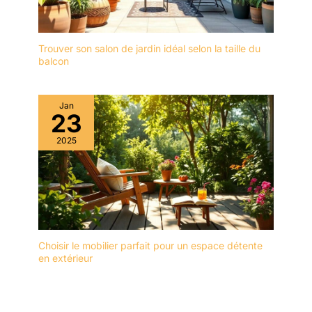
Trouver son salon de jardin idéal selon la taille du
balcon
Jan
23
2025
Choisir le mobilier parfait pour un espace détente
en extérieur