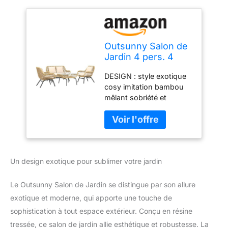
Outsunny Salon de
Jardin 4 pers. 4
pièces Style
DESIGN : style exotique
Exotique métal
cosy imitation bambou
époxy résine
mêlant sobriété et
Imitation Coussins
élégance au naturel
Grand Confort
ENSEMBLE COMPLET 4
Inclus Polyester
PERSONNES : ensemble
Beige
salon de jardin complet
doté d'un total de 4
Un design exotique pour sublimer votre jardin
pièces : 2 fauteuils, 1
canapé 2 places, 1 table
basse (coussins assise
Le Outsunny Salon de Jardin se distingue par son allure
et dossier inclus)
exotique et moderne, qui apporte une touche de
ENTRETIEN FACILE ET
sophistication à tout espace extérieur. Conçu en résine
PRATIQUE : tous les
tressée, ce salon de jardin allie esthétique et robustesse. La
coussins sont 100 %