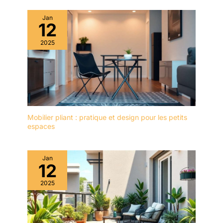
Jan
12
2025
Mobilier pliant : pratique et design pour les petits
espaces
Jan
12
2025