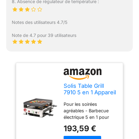
8. Absence de régulateur de température :
Notes des utilisateurs 4.7/5
Note de 4.7 pour 39 utilisateurs
Solis Table Grill
7910 5 en 1 Appareil
à raclette pour 4
Pour les soirées
personnes –
agréables - Barbecue
Raclette + grill de
électrique 5 en 1 pour
table + wok + grill à
des soirées agréables en
pizza + crêpes –
193,59 €
famille et entre amis :
Barbecue
raclette grill, barbecue de
électrique – 1020 W