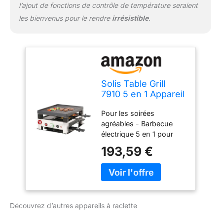
l’ajout de fonctions de contrôle de température seraient
les bienvenus pour le rendre
irrésistible
.
Solis Table Grill
7910 5 en 1 Appareil
à raclette pour 4
Pour les soirées
personnes –
agréables - Barbecue
Raclette + grill de
électrique 5 en 1 pour
table + wok + grill à
des soirées agréables en
pizza + crêpes –
193,59 €
famille et entre amis :
Barbecue
raclette grill, barbecue de
électrique – 1020 W
table, mini wok, pizza et
– Acier inoxydable
crêpes pour préparer
ensemble à table Plaque
Découvrez d’autres appareils à raclette
de cuisson utilisable – 1
côté rainuré pour la