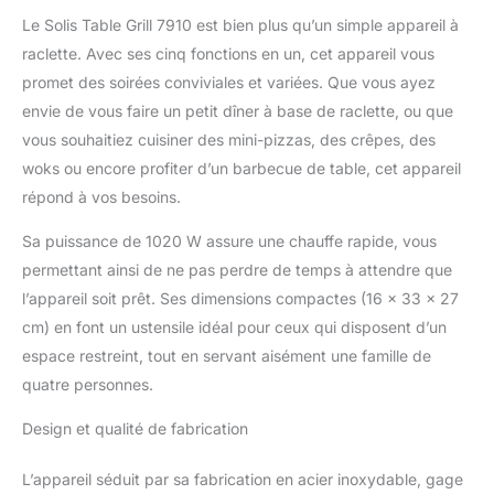
viande, le poisson, les
Le Solis Table Grill 7910 est bien plus qu’un simple appareil à
légumes, etc. 1 côté pour
raclette. Avec ses cinq fonctions en un, cet appareil vous
mini wok, crêpes,
promet des soirées conviviales et variées. Que vous ayez
étagère supplémentaire
envie de vous faire un petit dîner à base de raclette, ou que
pour poêlons (raclette ou
pizza) Barbecue de table
vous souhaitiez cuisiner des mini-pizzas, des crêpes, des
avec zone froide –
woks ou encore profiter d’un barbecue de table, cet appareil
Réglage en continu de la
répond à vos besoins.
température avec
indicateur de
Sa puissance de 1020 W assure une chauffe rapide, vous
préparation, zone froide
permettant ainsi de ne pas perdre de temps à attendre que
pour les poêlons chauds
l’appareil soit prêt. Ses dimensions compactes (16 x 33 x 27
lors des pauses
alimentaires, fonctions
cm) en font un ustensile idéal pour ceux qui disposent d’un
utilisables séparément
espace restreint, tout en servant aisément une famille de
ou avec raclette -
quatre personnes.
Chaleur inférieure
commutable Nettoyage
Design et qualité de fabrication
facile : nettoyage facile
grâce au revêtement
L’appareil séduit par sa fabrication en acier inoxydable, gage
antiadhésif sur les poêles