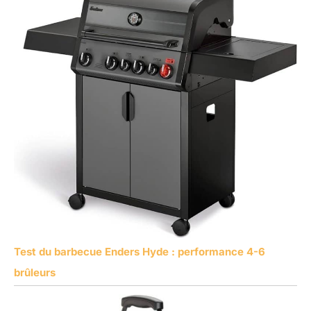
Test du barbecue Enders Hyde : performance 4-6
brûleurs