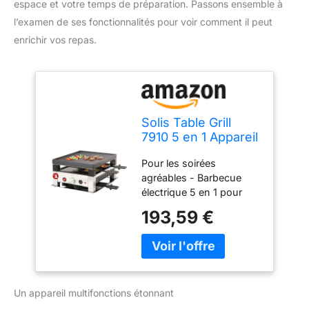
espace et votre temps de préparation. Passons ensemble à
l’examen de ses fonctionnalités pour voir comment il peut
enrichir vos repas.
Solis Table Grill
7910 5 en 1 Appareil
à raclette pour 4
Pour les soirées
personnes –
agréables - Barbecue
Raclette + grill de
électrique 5 en 1 pour
table + wok + grill à
des soirées agréables en
pizza + crêpes –
193,59 €
famille et entre amis :
Barbecue
raclette grill, barbecue de
électrique – 1020 W
table, mini wok, pizza et
– Acier inoxydable
crêpes pour préparer
ensemble à table Plaque
Un appareil multifonctions étonnant
de cuisson utilisable – 1
côté rainuré pour la