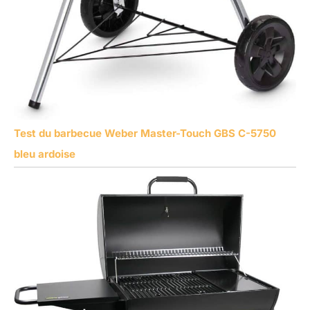
Test du barbecue Weber Master-Touch GBS C-5750
bleu ardoise