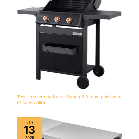
Test : brasero barbecue Spring II 3 feux, puissance
et convivialité
Jan
13
2025