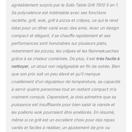
Chaleur inférieure
agréablement surpris par le Solis Table Grill 7910 5 en 1.
commutable Nettoyage
Sa polyvalence est indéniable avec ses fonctions
facile : nettoyage facile
raclette, grill, wok, grill à pizza et crêpes, ce qui le rend
grâce au revêtement
antiadhésif sur les poêles
idéal pour un dîner varié avec des amis. Avec un design
et la plaque de cuisson,
compact et élégant, il se chauffe rapidement et ses
plaque de cuisson
performances sont honorables sur plusieurs plats,
amovible Contenu de la
notamment les pizzas, les crêpes et les flammekueches
livraison : grill de table 5
en 1 Solis pour 4 7910
grâce à sa chaleur combinée. De plus, il est
très facile à
Raclette Grill, avec 4
nettoyer
, un atout non négligeable en fin de soirée. Bien
poêlons à raclette, 4 mini
que son prix soit un peu élevé et qu’il manque
wok, 4 spatules, 1
cruellement d’un régulateur de température, sa capacité
emporte-pièce à pizza,
câble de raccordement,
à servir quatre personnes tout en restant compact m’a
matériau : acier
vraiment conquis. Cependant, je dois admettre que sa
inoxydable, puissance :
puissance est insuffisante pour bien saisir la viande et
1020 W, dimensions : 33
les poêlons wok pourraient être améliorés. En résumé,
x 27 x 16 cm, surface de
cuisson : 24 x 30 cm,
même si ce grill est un excellent choix pour des repas
poids : 4,7 kg
variés et faciles à réaliser, un ajustement de prix ou