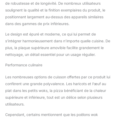
de robustesse et de longévité. De nombreux utilisateurs
et la plaque de cuisson,
plaque de cuisson
soulignent la qualité et la finition exemplaires du produit, le
amovible Contenu de la
positionnant largement au-dessus des appareils similaires
livraison : grill de table 5
dans des gammes de prix inférieures.
en 1 Solis pour 4 7910
Raclette Grill, avec 4
Le design est épuré et moderne, ce qui lui permet de
poêlons à raclette, 4 mini
s’intégrer harmonieusement dans n’importe quelle cuisine. De
wok, 4 spatules, 1
emporte-pièce à pizza,
plus, la plaque supérieure amovible facilite grandement le
câble de raccordement,
nettoyage, un détail essentiel pour un usage régulier.
matériau : acier
inoxydable, puissance :
Performance culinaire
1020 W, dimensions : 33
x 27 x 16 cm, surface de
Les nombreuses options de cuisson offertes par ce produit lui
cuisson : 24 x 30 cm,
confèrent une grande polyvalence. Les haricots et l’œuf au
poids : 4,7 kg
plat dans les petits woks, la pizza bénéficiant de la chaleur
supérieure et inférieure, tout est un délice selon plusieurs
utilisateurs.
Cependant, certains mentionnent que les poêlons wok