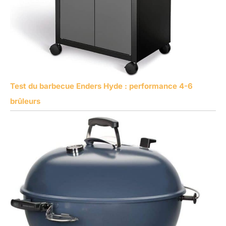
Test du barbecue Enders Hyde : performance 4-6
brûleurs