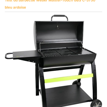
Test du barbecue Weber Master-Touch GBS C-5750
bleu ardoise