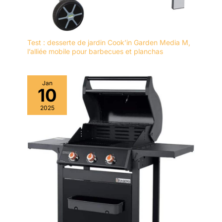
Test : desserte de jardin Cook’in Garden Media M,
l’alliée mobile pour barbecues et planchas
Jan
10
2025