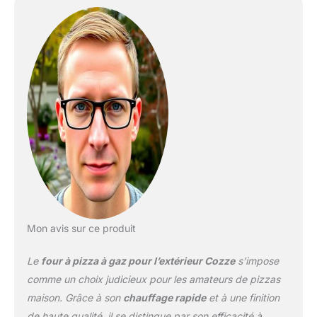
une pierre de cuisson
adaptée aux grandes
pizzas jusqu'à Ø34 cm.
Design portable : facile à
transporter, idéal pour le
balcon, la terrasse ou le
camping. Matériaux de
haute qualité : double
conception résistante à
la chaleur et vis
antirouille pour plus de
durabilité et de fiabilité.
Contrôle précis : équipé
d'un allumage
électronique et d'un
thermomètre Celsius
Mon avis sur ce produit
pour des résultats de
cuisson parfaits.
Le
four à pizza à gaz pour l’extérieur Cozze
s’impose
comme un choix judicieux pour les amateurs de pizzas
maison. Grâce à son
chauffage rapide
et à une finition
de haute qualité, il se distingue par son efficacité à