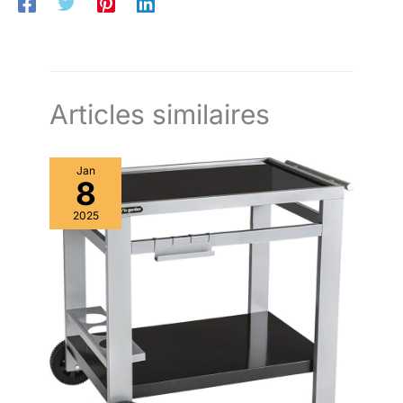
compact 40 × 60 × 35 cm (pieds ouverts) : installation facile
pique-niques et autres
dans jardin, terrasse ou même petit espace extérieur. 🛠️
aventures en plein air
Construction robuste en acier thermolaqué haute température :
conçue pour résister à la chaleur et aux conditions extérieures.
🔐 Sécurité thermocouple avec coupure automatique en cas
d’extinction de flamme : pour une utilisation sereine. 🎉
Convivialité garantie : parfait pour partager un moment entre
amis ou en famille autour d’une pizza maison.
Articles similaires
Jan
8
2025