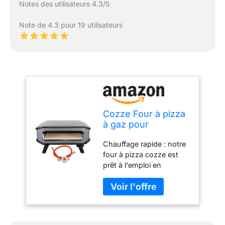
Notes des utilisateurs 4.3/5
Note de 4.3 pour 19 utilisateurs
Cozze Four à pizza
à gaz pour
l'extérieur - Rapide
Chauffage rapide : notre
et facile - Idéal pour
four à pizza cozze est
pizzas de 34 cm de
prêt à l'emploi en
diamètre - Allumage
seulement 20 minutes et
électronique -
cuit de délicieuses pizzas
Double couche
en seulement 2 minutes.
résistant à la
Grande capacité : avec
chaleur - 17"
une large ouverture et