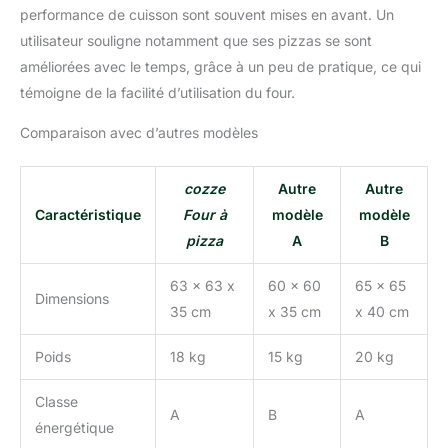
performance de cuisson sont souvent mises en avant. Un
utilisateur souligne notamment que ses pizzas se sont
améliorées avec le temps, grâce à un peu de pratique, ce qui
témoigne de la facilité d’utilisation du four.
Comparaison avec d’autres modèles
cozze
Autre
Autre
Caractéristique
Four à
modèle
modèle
pizza
A
B
63 x 63 x
60 x 60
65 x 65
Dimensions
35 cm
x 35 cm
x 40 cm
Poids
18 kg
15 kg
20 kg
Classe
A
B
A
énergétique