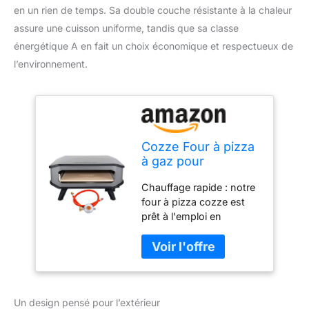
en un rien de temps. Sa double couche résistante à la chaleur
assure une cuisson uniforme, tandis que sa classe
énergétique A en fait un choix économique et respectueux de
l’environnement.
Cozze Four à pizza
à gaz pour
l'extérieur - Rapide
Chauffage rapide : notre
et facile - Idéal pour
four à pizza cozze est
pizzas de 34 cm de
prêt à l'emploi en
diamètre - Allumage
seulement 20 minutes et
électronique -
cuit de délicieuses pizzas
Double couche
en seulement 2 minutes.
résistant à la
Grande capacité : avec
chaleur - 17"
une large ouverture et
Un design pensé pour l’extérieur
une pierre de cuisson