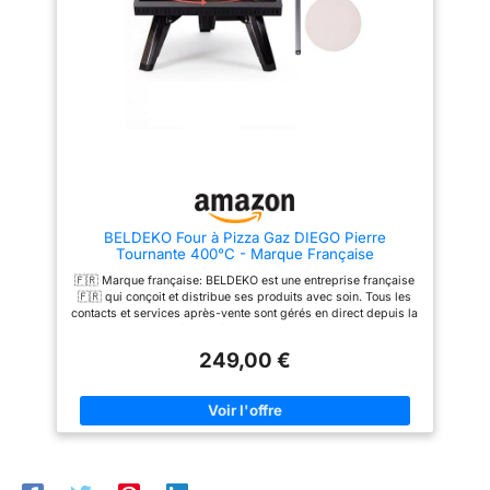
Construction durable : Ce four à
légumes, steaks et ailes de
pizza résiste aux conditions
poulet. Profitez d'une cuisine en
extérieures et à une utilisation
plein air rapide et polyvalente
fréquente. Sa construction à
Construction robuste : le four à
trois couches favorise une
pizza au propane résiste aux
circulation efficace de la
conditions extérieures et à une
chaleur. Doté d'une coque noire
utilisation fréquente. Son design
thermolaquée et d'un épais
à 3 couches favorise une
coton isolant, il assure
circulation efficace de la
durabilité et excellente rétention
chaleur. La coque noire avec
de la chaleur Utilisation facile :
revêtement en fer pulvérisé et
équipé d'un thermomètre
un coton épais isolant
intégré pour un contrôle de la
garantissent une durabilité et
température en temps réel.
une excellente rétention de la
BELDEKO Four à Pizza Gaz DIEGO Pierre
Compatible avec une grande
chaleur Facile à utiliser : facile à
Tournante 400°C - Marque Française
variété de combustibles,
installer et à utiliser, même pour
comme les granulés de bois,
les débutants. Le four à pizza
🇫🇷 Marque française: BELDEKO est une entreprise française
les copeaux de bois et le
chauffe rapidement et cuit à la
🇫🇷 qui conçoit et distribue ses produits avec soin. Tous les
charbon de bois, il dispose
perfection grâce à ses molettes
contacts et services après-vente sont gérés en direct depuis la
d'une trémie de grande
intuitives pour un contrôle
France, pour une réactivité et une confiance totales. 🔥 Pierre
capacité pour une cuisson
précis de la température. En
tournante intégrée : rotation manuelle de la pierre à pizza pour
prolongée Compact et portable :
outre, le nettoyage est très
249,00 €
une cuisson homogène — fini les zones brulées d’un côté et
Doté de pieds pliables, notre
simple, ce qui rend vos soirées
pâles de l’autre. ⏱️ Montée rapide en température (~400 °C en
four à pizza portable est léger
pizza simples et agréables
< 15 min) : cuisson d’une pizza en environ 90 secondes, pour
et idéal pour une utilisation en
Compact et portable : équipé
une vraie expérience pizzeria à domicile. 🪨 2 pierres
extérieur. Facile à transporter et
d'un sac de transport, notre four
réfractaires Ø 30,5 cm + pelle à pizza incluse : tout le matériel
à installer, il est idéal pour le
à pizza portable est léger et
nécessaire est fourni pour démarrer immédiatement. ⚡
camping, les pique-niques et
parfait pour l'extérieur. Facile à
Puissance 4 400 W (gaz butane ou propane) : performance
autres aventures en plein air
transporter et à installer partout,
professionnelle pour usage extérieur ou terrasse. 📐 Format
idéal pour le camping, les