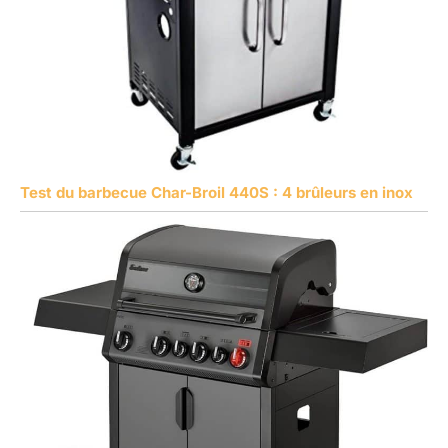
Test du barbecue Char-Broil 440S : 4 brûleurs en inox