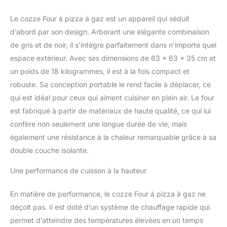
adaptée aux grandes
pizzas jusqu'à Ø34 cm.
Le cozze Four à pizza à gaz est un appareil qui séduit
Design portable : facile à
d’abord par son design. Arborant une élégante combinaison
transporter, idéal pour le
de gris et de noir, il s’intègre parfaitement dans n’importe quel
balcon, la terrasse ou le
espace extérieur. Avec ses dimensions de 63 x 63 x 35 cm et
camping. Matériaux de
haute qualité : double
un poids de 18 kilogrammes, il est à la fois compact et
conception résistante à
robuste. Sa conception portable le rend facile à déplacer, ce
la chaleur et vis
qui est idéal pour ceux qui aiment cuisiner en plein air. Le four
antirouille pour plus de
est fabriqué à partir de matériaux de haute qualité, ce qui lui
durabilité et de fiabilité.
Contrôle précis : équipé
confère non seulement une longue durée de vie, mais
d'un allumage
également une résistance à la chaleur remarquable grâce à sa
électronique et d'un
double couche isolante.
thermomètre Celsius
pour des résultats de
Une performance de cuisson à la hauteur
cuisson parfaits.
En matière de performance, le cozze Four à pizza à gaz ne
déçoit pas. Il est doté d’un système de chauffage rapide qui
permet d’atteindre des températures élevées en un temps