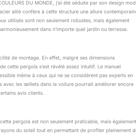
de COULEURS DU MONDE, j’ai été séduite par son design mo
 élément central de votre espace extérieur. Ne manquez pas
acier allié confère à cette structure une allure contemporain
créer des souvenirs inoubliables avec cette tonnelle
iaux utilisés sont non seulement robustes, mais également
 harmonieusement dans n’importe quel jardin ou terrasse.
acilité de montage. En effet, malgré ses dimensions
 cette pergola s’est révélé assez intuitif. Le manuel
 accessible même à ceux qui ne se considèrent pas experts en
avec les œillets dans la voilure pourrait améliorer encore
rtains avis clients.
 cette pergola est non seulement praticable, mais égalemen
 rayons du soleil tout en permettant de profiter pleinement d