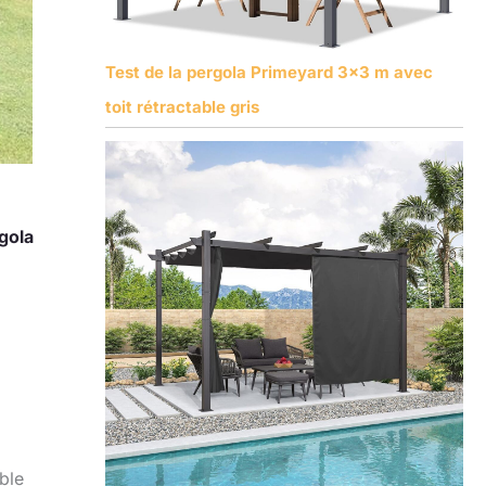
Test de la pergola Primeyard 3×3 m avec
toit rétractable gris
gola
ble