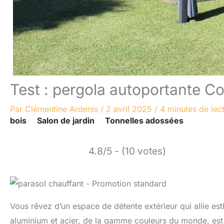
Test : pergola autoportante 
Par
Clémentine Ardenis
/
2 avril 2025
/
4 minutes de lec
bois
Salon de jardin
Tonnelles adossées
4.8/5 - (10 votes)
Vous rêvez d’un espace de détente extérieur qui allie est
aluminium et acier, de la gamme couleurs du monde, est l