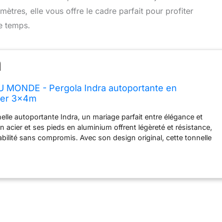
tres, elle vous offre le cadre parfait pour profiter
e temps.
MONDE - Pergola Indra autoportante en
ier 3x4m
elle autoportante Indra, un mariage parfait entre élégance et
e en acier et ses pieds en aluminium offrent légèreté et résistance,
bilité sans compromis. Avec son design original, cette tonnelle
d'un ensemble de 4 rideaux en polyester 180 gr/m², d'un ton
ntemporel. Non seulement ces rideaux vous protègent des rayons
alement préservent votre intimité tout en laissant filtrer la lumière
ture, composée de deux toiles en polyester 200 gr/m² (une grande
rment un chapeau élégant favorisant une circulation d'air
 journées étouffantes sous le soleil. Que ce soit pour aménager
ns votre jardin, sur votre terrasse ou au bord de la piscine, la
nte Indra allie style et praticité. Ses matériaux de qualité et son