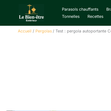
Aller
Parasols chauffants
Br
au
Tonnelles
Recettes
contenu
Accueil
Pergolas
Test : pergola autoportante