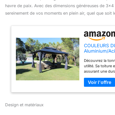
havre de paix. Avec des dimensions généreuses de 3×4 mè
sereinement de vos moments en plein air, quel que soit l
COULEURS DU 
Aluminium/Ac
Découvrez la tonn
utilité. Sa toitur
assurant une dura
est accompagnée 
gris anthracite i
du soleil, mais ég
naturelle. Sa toi
et une petite), fo
optimale. Fini les
Design et matériaux
un coin ombragé da
tonnelle autoporta