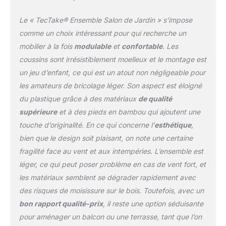
fonctionnalité. La table
de jardin avec sa plaque
Le « TecTake® Ensemble Salon de Jardin » s’impose
en verre de sécurité
amovible est non
comme un choix intéressant pour qui recherche un
seulement élégante mais
mobilier à la fois
modulable
et
confortable
. Les
aussi pratique pour vos
coussins sont irrésistiblement moelleux et le montage est
repas en extérieur. Les
un jeu d’enfant, ce qui est un atout non négligeable pour
pieds en bois des
fauteuils et chaises de
les amateurs de bricolage léger. Son aspect est éloigné
jardin, avec leurs
du plastique grâce à des matériaux
de qualité
capuchons en plastique,
supérieure
et à des pieds en bambou qui ajoutent une
protègent votre sol tout
touche d’originalité. En ce qui concerne l’
esthétique
,
en ajoutant une touche
naturelle et raffinée à
bien que le design soit plaisant, on note une certaine
l'ensemble. Ce salon
fragilité face au vent et aux intempéries. L’ensemble est
jardin transformera votre
léger, ce qui peut poser problème en cas de vent fort, et
espace extérieur en un
les matériaux semblent se dégrader rapidement avec
havre de paix et de style.
des risques de moisissure sur le bois. Toutefois, avec un
MAINTENANCE AISÉE
ET DURABILITÉ: Nos
bon rapport qualité-prix
, il reste une option séduisante
housses amovibles,
pour aménager un balcon ou une terrasse, tant que l’on
hydrofuges et lavables