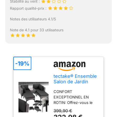
Stabilité au vent :
Rapport qualité-prix :
Notes des utilisateurs 4.1/5
Note de 4.1 pour 33 utilisateurs
-19%
tectake® Ensemble
Salon de Jardin
Exterieur
CONFORT
Modulable, Poly
EXCEPTIONNEL EN
Rotin et Aluminium,
ROTIN: Offrez-vous le
Bain de Soleil 4
summum de la détente
Places 1 Canapé 2
399,90 €
avec notre salon de
Tabouret Pouf, 1