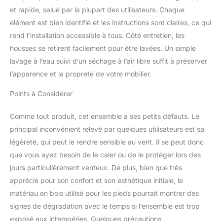
facilitent grandement
et rapide, salué par la plupart des utilisateurs. Chaque
l'entretien de ce salon de
élément est bien identifié et les instructions sont claires, ce qui
jardin. La structure en
rend l’installation accessible à tous. Côté entretien, les
aluminium léger et
housses se retirent facilement pour être lavées. Un simple
inoxydable assure une
durabilité sans pareil,
lavage à l’eau suivi d’un séchage à l’air libre suffit à préserver
faisant de cet ensemble
l’apparence et la propreté de votre mobilier.
un investissement fiable
pour de nombreuses
Points à Considérer
années. Que ce soit pour
un moment de détente
Comme tout produit, cet ensemble a ses petits défauts. Le
sur la chaise longue ou
principal inconvénient relevé par quelques utilisateurs est sa
pour accueillir des amis
légèreté, qui peut le rendre sensible au vent. Il se peut donc
autour de la table jardin,
notre salon offre une
que vous ayez besoin de le caler ou de le protéger lors des
expérience sans tracas.
jours particulièrement venteux. De plus, bien que très
MONTAGE SIMPLE ET
apprécié pour son confort et son esthétique initiale, le
RAPIDE: L'assemblage de
matériau en bois utilisé pour les pieds pourrait montrer des
ce salon de jardin
modulable est un jeu
signes de dégradation avec le temps si l’ensemble est trop
d'enfant, vous
exposé aux intempéries. Quelques précautions