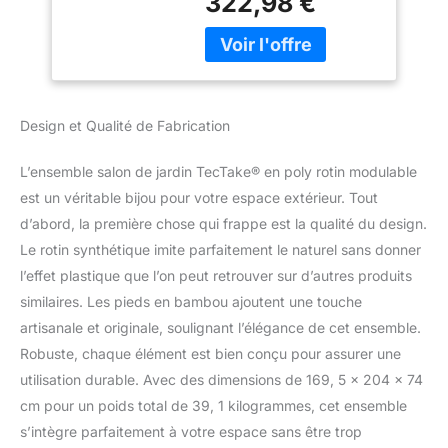
322,98 €
jardin en rotin, un
Table de Jardin,
ensemble meuble salon
Mobilier de Jardin
idéal pour l'extérieur.
pour Amenagement
Chaque fauteuil salon et
Balcon Terrasse
chaise longue est doté
d'un rembourrage épais,
Design et Qualité de Fabrication
assurant un confort
optimal. La robustesse
L’ensemble salon de jardin TecTake® en poly rotin modulable
du tressage en poly-rotin
est un véritable bijou pour votre espace extérieur. Tout
résistant aux UV garantit
une longévité
d’abord, la première chose qui frappe est la qualité du design.
exceptionnelle. Parfait
Le rotin synthétique imite parfaitement le naturel sans donner
pour votre salon de
l’effet plastique que l’on peut retrouver sur d’autres produits
jardin exterieur, cet
similaires. Les pieds en bambou ajoutent une touche
ensemble invite à des
moments de pure
artisanale et originale, soulignant l’élégance de cet ensemble.
relaxation au coeur de
Robuste, chaque élément est bien conçu pour assurer une
votre jardin. DESIGN
utilisation durable. Avec des dimensions de 169, 5 x 204 x 74
ÉLÉGANT ET PRATIQUE:
cm pour un poids total de 39, 1 kilogrammes, cet ensemble
Notre salon de jardin allie
esthétique et
s’intègre parfaitement à votre espace sans être trop