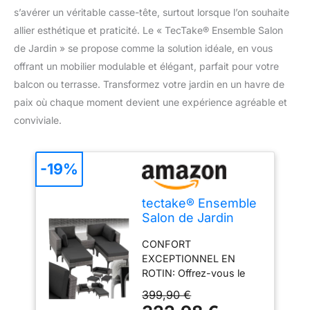
s’avérer un véritable casse-tête, surtout lorsque l’on souhaite
allier esthétique et praticité. Le « TecTake® Ensemble Salon
de Jardin » se propose comme la solution idéale, en vous
offrant un mobilier modulable et élégant, parfait pour votre
balcon ou terrasse. Transformez votre jardin en un havre de
paix où chaque moment devient une expérience agréable et
conviviale.
-19%
tectake® Ensemble
Salon de Jardin
Exterieur
CONFORT
Modulable, Poly
EXCEPTIONNEL EN
Rotin et Aluminium,
ROTIN: Offrez-vous le
Bain de Soleil 4
summum de la détente
Places 1 Canapé 2
399,90 €
avec notre salon de
Tabouret Pouf, 1