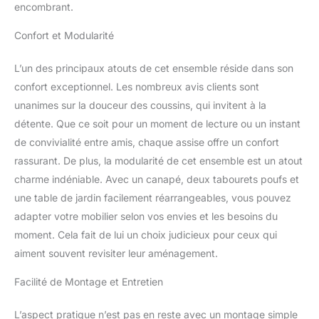
fonctionnalité. La table
encombrant.
de jardin avec sa plaque
en verre de sécurité
Confort et Modularité
amovible est non
seulement élégante mais
L’un des principaux atouts de cet ensemble réside dans son
aussi pratique pour vos
confort exceptionnel. Les nombreux avis clients sont
repas en extérieur. Les
unanimes sur la douceur des coussins, qui invitent à la
pieds en bois des
fauteuils et chaises de
détente. Que ce soit pour un moment de lecture ou un instant
jardin, avec leurs
de convivialité entre amis, chaque assise offre un confort
capuchons en plastique,
rassurant. De plus, la modularité de cet ensemble est un atout
protègent votre sol tout
charme indéniable. Avec un canapé, deux tabourets poufs et
en ajoutant une touche
naturelle et raffinée à
une table de jardin facilement réarrangeables, vous pouvez
l'ensemble. Ce salon
adapter votre mobilier selon vos envies et les besoins du
jardin transformera votre
moment. Cela fait de lui un choix judicieux pour ceux qui
espace extérieur en un
aiment souvent revisiter leur aménagement.
havre de paix et de style.
MAINTENANCE AISÉE
Facilité de Montage et Entretien
ET DURABILITÉ: Nos
housses amovibles,
L’aspect pratique n’est pas en reste avec un montage simple
hydrofuges et lavables