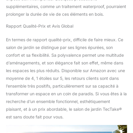
permettant de profiter
supplémentaires, comme un traitement waterproof, pourraient
rapidement de votre
prolonger la durée de vie de ces éléments en bois.
nouvel espace extérieur.
Chaque élément, du
Rapport Qualité-Prix et Avis Global
fauteuil de jardin au
tabouret pouf, a été
En termes de rapport qualité-prix, difficile de faire mieux. Ce
conçu pour un montage
intuitif, vous faisant
salon de jardin se distingue par ses lignes épurées, son
gagner du temps et de
confort et sa flexibilité. Sa polyvalence permet une multitude
l'énergie. La table et les
d’aménagements, et son élégance fait son effet, même dans
chaises de jardin
les espaces les plus réduits. Disponible sur Amazon avec une
s'intègrent
harmonieusement,
moyenne de 4, 1 étoiles sur 5, les retours clients sont dans
offrant un ensemble
l’ensemble très positifs, particulièrement sur sa capacité à
cohérent et
transformer un espace en un coin de paradis. Si vous êtes à la
esthétiquement agréable
recherche d’un ensemble fonctionnel, esthétiquement
pour tous vos moments
en plein air.
plaisant, et à un prix abordable, le salon de jardin TecTake®
POLYVALENCE ET
est sans doute fait pour vous.
ÉLÉGANCE: Ce salon de
jardin est l'incarnation