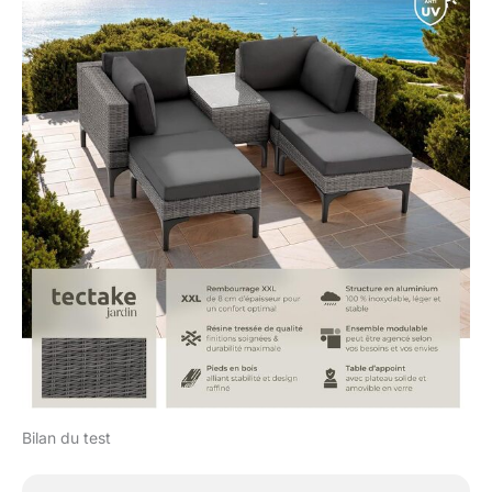
parfaite de la polyvalence
et de l'élégance. Qu'il
s'agisse d'une séance de
bronzage sur la chaise
longue jardin exterieur ou
d'un dîner sous les
étoiles à la table de jardin
exterieur, cet ensemble
s'adapte à toutes vos
envies. Son design
intemporel et son confort
haut de gamme font de
ce salon un
incontournable pour tout
amateur de décoration
extérieure.
Bilan du test