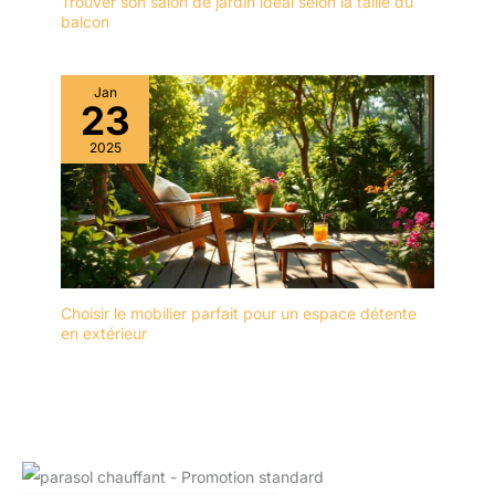
Trouver son salon de jardin idéal selon la taille du
exterieur, cet ensemble
balcon
s'adapte à toutes vos
envies. Son design
intemporel et son confort
Jan
haut de gamme font de
23
ce salon un
2025
incontournable pour tout
amateur de décoration
extérieure.
Choisir le mobilier parfait pour un espace détente
en extérieur