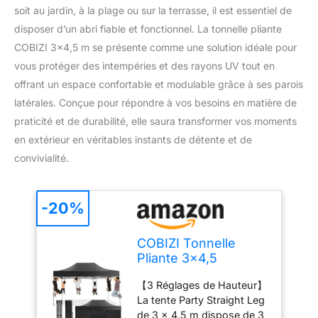
soit au jardin, à la plage ou sur la terrasse, il est essentiel de
disposer d’un abri fiable et fonctionnel. La tonnelle pliante
COBIZI 3×4,5 m se présente comme une solution idéale pour
vous protéger des intempéries et des rayons UV tout en
offrant un espace confortable et modulable grâce à ses parois
latérales. Conçue pour répondre à vos besoins en matière de
praticité et de durabilité, elle saura transformer vos moments
en extérieur en véritables instants de détente et de
convivialité.
-20%
COBIZI Tonnelle
Pliante 3x4,5
Imperméable,Barnum
【3 Réglages de Hauteur】
Pliant(Noir avec
La tente Party Straight Leg
Parois)
de 3 x 4,5 m dispose de 3