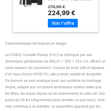
réglages de hauteur.
279,99 €
Système de verrouillage à
224,99 €
loquet de pouce facile à
verrouiller et à déverrouiller.
Options de hauteur de
jambe droite : 304
cm/119,7 pouces, 314
cm/123,6 pouces, 322
Caractéristiques techniques et design
cm/126,8 pouces. Options
de hauteur de centre de
La COBIZI Tonnelle Pliante 3×4,5 se distingue par ses
tente correspondantes :
dimensions généreuses de 450,01 x 300 x 322 cm, offrant un
222 cm/87,4 pouces, 232
cm/91,3 pouces, 240
vaste espace de couverture. Conçue en acier allié et équipée
cm/94,5 pouces. Parfait
d’un tissu Oxford 500D PU, elle promet solidité et durabilité.
pour les activités
Ce barnum se veut pratique avec son système de montage
commerciales, le camping,
simple, adapté aux occasions extérieures variées telles que
les festivals, le talonnage,
etc. 【Cadre Lourd en
les fêtes, les pique-niques ou les événements en plein air. Son
Acier Allié】Un seul poteau
poids de 29,94 kilogrammes peut sembler un peu lourd, mais
peut supporter 220 lb (100
cela contribue à sa stabilité, un paramètre apprécié par les
kg). Solide et durable avec