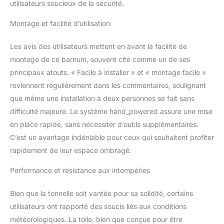
utilisateurs soucieux de la sécurité.
une construction
améliorée du cadre en
Montage et facilité d’utilisation
acier allié, des points de
contrainte renforcés là où
Les avis des utilisateurs mettent en avant la facilité de
les pôles de pointe se
rencontrent et des pièces
montage de ce barnum, souvent cité comme un de ses
en plastique. Sans outils
principaux atouts. « Facile à installer » et « montage facile »
nécessaires. Sortez
reviennent régulièrement dans les commentaires, soulignant
simplement le cadre
que même une installation à deux personnes se fait sans
entièrement assemblé
avec le dessus du sac,
difficulté majeure. Le système hand_powered assure une mise
ouvrez-le, placez les tissus
en place rapide, sans nécessiter d’outils supplémentaires.
sur le cadre. Utilisez
C’est un avantage indéniable pour ceux qui souhaitent profiter
ensuite les boutons sans
rapidement de leur espace ombragé.
pincement pour régler la
hauteur des jambes.
Performance et résistance aux intempéries
【Avec Sac à Main】Sac à
main tissu en tissu Oxford
Bien que la tonnelle soit vantée pour sa solidité, certains
600D. 2 poignées sur le
côté pour 2 personnes à
utilisateurs ont rapporté des soucis liés aux conditions
soulever. Le forfait
météorologiques. La toile, bien que conçue pour être