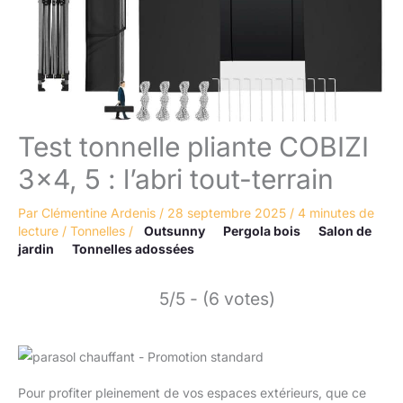
Test tonnelle pliante COBIZI
3×4, 5 : l’abri tout-terrain
Par
Clémentine Ardenis
/
28 septembre 2025
/
4 minutes de
lecture
/
Tonnelles
/
Outsunny
Pergola bois
Salon de
jardin
Tonnelles adossées
5/5 - (6 votes)
Pour profiter pleinement de vos espaces extérieurs, que ce