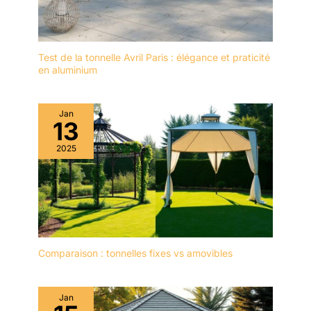
l'utilisation, assurez-vous
d'utiliser les piquets et les
cordes inclus pour
sécuriser la tente afin
Test de la tonnelle Avril Paris : élégance et praticité
en aluminium
d'éviter tout dommage.
Jan
13
2025
Comparaison : tonnelles fixes vs amovibles
Jan