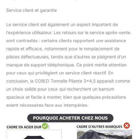
Protégez-vous
Service client et garantie
professionnellement du
soleil, du vent et de la pluie
Le service client est également un aspect important de
avec un tissu 100%
résistant à l'eau et une
l’expérience utilisateur. Les retours sur le service après-vente
protection UV 50+ et des
sont contrastés : certains clients rapportent une assistance
coutures thermosoudées.
rapide et efficace, notamment pour le remplacement de
【Ne Laissez Pas Votre
pièces défectueuses, tandis que d’autres se plaignent d’un
Tente Sans Surveillance】
[Remarque]: ne laissez
manque de support téléphonique. Ce point mérite attention
jamais votre tente sans
pour ceux qui privilégient un service client réactif. En
surveillance. Garantie
conclusion, la COBIZI Tonnelle Pliante 3×4,5 apparaît comme
après-vente d'un an pour
un choix solide pour ceux qui recherchent un barnum
l'armature de la tente ;
garantie après-vente de
spacieux et facile à monter, bien que quelques précautions
six mois pour les toiles et
soient nécessaires face aux intempéries.
accessoires. Enlevez
toujours la tente à
baldaquin lorsqu'une
tempête arrive. Lors de
l'utilisation, assurez-vous