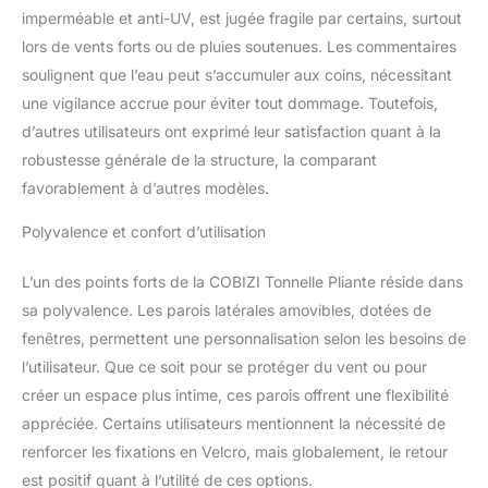
comprend: cadre d'auvent
imperméable et anti-UV, est jugée fragile par certains, surtout
pop-up x 1 Pcss +
lors de vents forts ou de pluies soutenues. Les commentaires
couverture supérieure de
tente d'auvent x 1 Pcs +
soulignent que l’eau peut s’accumuler aux coins, nécessitant
paroi latérale avec
une vigilance accrue pour éviter tout dommage. Toutefois,
fermeture éclair x 2 Pcs +
d’autres utilisateurs ont exprimé leur satisfaction quant à la
paroi latérale avec fenêtre
robustesse générale de la structure, la comparant
x 2 Pcs + clous au sol x 8
Pcs + cordes x 4 Pcs +
favorablement à d’autres modèles.
Sac à main x 1 Pcs. 【Tissu
Oxford PU 500D】L'auvent
Polyvalence et confort d’utilisation
est fabriqué en tissu
oxford PU 500D avec
L’un des points forts de la COBIZI Tonnelle Pliante réside dans
bande imperméable. Le
sa polyvalence. Les parois latérales amovibles, dotées de
cadre en acier allié durable
fenêtres, permettent une personnalisation selon les besoins de
de haute qualité avec
l’utilisateur. Que ce soit pour se protéger du vent ou pour
revêtement en poudre
garantit une résistance à la
créer un espace plus intime, ces parois offrent une flexibilité
rouille et à la corrosion. Le
appréciée. Certains utilisateurs mentionnent la nécessité de
tissu amélioré est enduit
renforcer les fixations en Velcro, mais globalement, le retour
pour refléter 99 % des
est positif quant à l’utilité de ces options.
rayons nocifs du soleil.