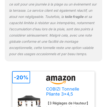
sur le cadre. Utilisez
ce soit pour une journée à la plage ou un événement sur
ensuite les boutons sans
la terrasse. Le service client est également réactif, un
pincement pour régler la
hauteur des jambes.
atout non négligeable. Toutefois, la
toile fragile
et sa
【Avec Sac à Main】Sac à
capacité limitée à résister aux intempéries, notamment
main tissu en tissu Oxford
l’accumulation d’eau lors de la pluie, sont des points à
600D. 2 poignées sur le
considérer sérieusement. Malgré cela, avec une note
côté pour 2 personnes à
globale conforme et une facilité de montage
soulever. Le forfait
comprend: cadre d'auvent
exceptionnelle, cette tonnelle reste une option valable
pop-up x 1 Pcss +
pour des usages occasionnels et par beau temps.
couverture supérieure de
tente d'auvent x 1 Pcs +
paroi latérale avec
fermeture éclair x 2 Pcs +
-20%
paroi latérale avec fenêtre
x 2 Pcs + clous au sol x 8
Pcs + cordes x 4 Pcs +
COBIZI Tonnelle
Sac à main x 1 Pcs. 【Tissu
Pliante 3x4,5
Oxford PU 500D】L'auvent
Imperméable,Barnum
est fabriqué en tissu
【3 Réglages de Hauteur】
Pliant(Noir avec
oxford PU 500D avec