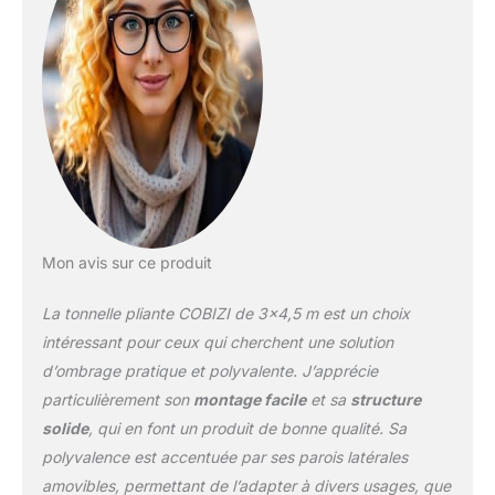
cm/91,3 pouces, 240
cm/94,5 pouces. Parfait
pour les activités
commerciales, le camping,
les festivals, le talonnage,
etc. 【Cadre Lourd en
Acier Allié】Un seul poteau
peut supporter 220 lb (100
kg). Solide et durable avec
une construction
améliorée du cadre en
Mon avis sur ce produit
acier allié, des points de
contrainte renforcés là où
La tonnelle pliante COBIZI de 3×4,5 m est un choix
les pôles de pointe se
rencontrent et des pièces
intéressant pour ceux qui cherchent une solution
en plastique. Sans outils
d’ombrage pratique et polyvalente. J’apprécie
nécessaires. Sortez
particulièrement son
montage facile
et sa
structure
simplement le cadre
solide
, qui en font un produit de bonne qualité. Sa
entièrement assemblé
avec le dessus du sac,
polyvalence est accentuée par ses parois latérales
ouvrez-le, placez les tissus
amovibles, permettant de l’adapter à divers usages, que