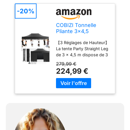
-20%
COBIZI Tonnelle
Pliante 3x4,5
Imperméable,Barnum
【3 Réglages de Hauteur】
Pliant(Noir avec
La tente Party Straight Leg
Parois)
de 3 x 4,5 m dispose de 3
réglages de hauteur.
279,99 €
Système de verrouillage à
224,99 €
loquet de pouce facile à
verrouiller et à déverrouiller.
Options de hauteur de
jambe droite : 304
cm/119,7 pouces, 314
cm/123,6 pouces, 322
cm/126,8 pouces. Options
de hauteur de centre de
tente correspondantes :
222 cm/87,4 pouces, 232