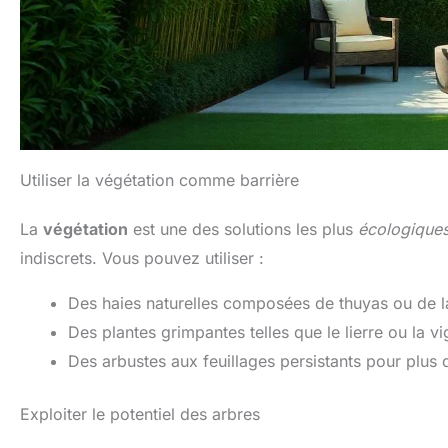
Utiliser la végétation comme barrière
La
végétation
est une des solutions les plus
écologique
indiscrets. Vous pouvez utiliser :
Des haies naturelles composées de thuyas ou de la
Des plantes grimpantes telles que le lierre ou la vig
Des arbustes aux feuillages persistants pour plus
Exploiter le potentiel des arbres