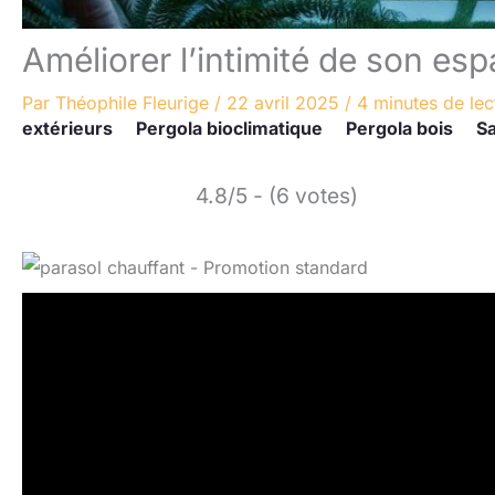
Améliorer l’intimité de son esp
Par
Théophile Fleurige
/
22 avril 2025
/
4 minutes de lec
extérieurs
Pergola bioclimatique
Pergola bois
Sa
4.8/5 - (6 votes)