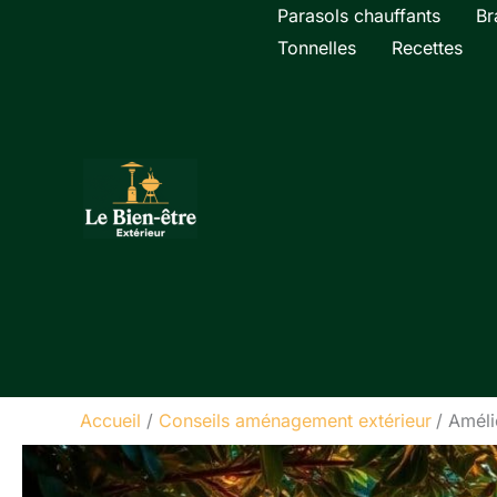
Aller
Parasols chauffants
Br
au
Tonnelles
Recettes
contenu
Accueil
Conseils aménagement extérieur
Améli