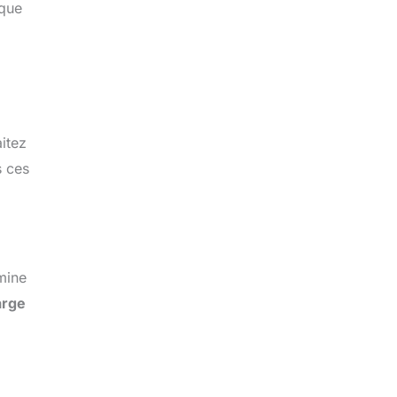
 que
itez
s ces
mine
rge