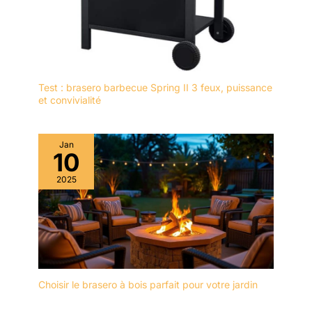
orifices d'aspiration
collecteur de poussière
garantissent une
est fabriquée en
aspiration efficace. Pour
caoutchouc haute
les travaux de ponçage
densité avec une texture
et de polissage de
antidérapante. La
longue durée ou sur de
poignée est conçue pour
Test : brasero barbecue Spring II 3 feux, puissance
grandes surfaces, il est
et convivialité
s'adapter à la courbe de
possible de la raccorder
votre main. Peut être
à un aspirateur afin
utilisé d'une seule main,
d'assurer une collecte
offrant une prise stable
Jan
encore plus efficace.
10
et réduisant la fatigue de
【Facilité d'utilisation】
la main Kit ponceuse
2025
Cette ponceuse orbitale
électrique : 1 ponceuse
est livrée avec 16 feuilles
avec récupérateur de
de papier abrasif
poussière, 1 adaptateur
adaptées à diverses
pour récupérateur de
applications : décapage
poussière, 4 feuilles de
de peinture, ponçage du
papier de verre P80, 4
bois, traitement des
feuilles de papier de verre
Choisir le brasero à bois parfait pour votre jardin
surfaces (choisir le type
P120, 4 feuilles de papier
de papier abrasif
de verre P180, 4 feuilles