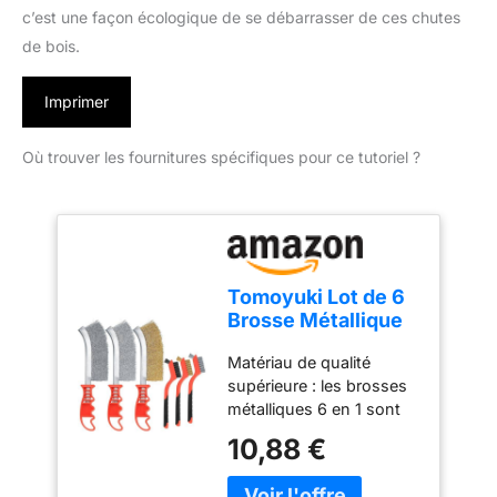
c’est une façon écologique de se débarrasser de ces chutes
de bois.
Imprimer
Où trouver les fournitures spécifiques pour ce tutoriel ?
Tomoyuki Lot de 6
Brosse Métallique
en Acier Inoxydable
Matériau de qualité
3 Grandes 3 Petites
supérieure : les brosses
métalliques 6 en 1 sont
fabriquées en excellent
10,88 €
laiton, acier inoxydable à
haute teneur en carbone