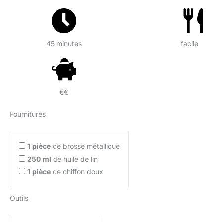
45 minutes
facile
€€
Fournitures
1
pièce
de brosse métallique
250
ml
de huile de lin
1
pièce
de chiffon doux
Outils