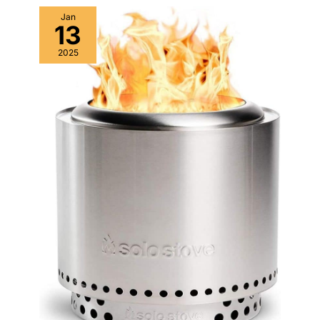
approprié). Le papier
de papier de verre P240,
abrasif auto-agrippant
Jan
1 manuel d'utilisation
13
permet un changement
Conseil : pour garantir
de papier en une
une durée de vie plus
2025
seconde, sans outil. 【Kit
longue de votre machine,
Complet Fourni 】
nos accessoires
Recevez tout le
d'origine (papier de verre
nécessaire : 1 ponceuse
et plaques de base) sont
excentrique DEKOPRO
toujours disponibles à
performante, 16 abrasifs
l'achat. L'utilisation des
pré-classés, 1 bac à
bons accessoires peut
poussière compact et
non seulement améliorer
votre manuel. Cette
les performances de la
ponceuse fiable est prête
machine, mais également
à l'emploi pour vos
prolonger sa durée de vie
projets de bricolage ou
de rénovation.