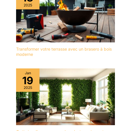
facilement chaque petite
2025
un processus rigoureux,
vis et à améliorer
le métal de haute qualité
l'efficacité du travail
est finalement devenu un
Universel : cet ensemble
accessoire pour ce
fournit des tournevis de
tournevis sans fil; 6
différents profils (5
tournevis, 3 tarières, 3
Phillips, 5 à fente), ce qui
forets Brad point, 9 clés
convient très bien aux
à douille, 1 adaptateur de
Transformer votre terrasse avec un brasero à bois
petites et moyennes
moderne
douille, 1 porte -
réparations de tours
tournevis hexagonal, 1
dans les maisons, les
tournevis à axe souple.
appartements et les
10mm (3 / 8 ") - le
Jan
19
ateliers. Livré avec un
mandrin est libre de
sac en nylon pour le
changer les accessoires.
2025
rangement, facile à
Idéal pour les projets de
transporter, très
filetage ou de perçage
approprié pour la
dans le bois, le métal et
sauvegarde en extérieur
le plastique! Rejoignez -
et en voiture ou une
Nnous et Profitez du
utilisation d'urgence
Service Impeccable du
Facile à ranger : livré
Club FAHEFANA: