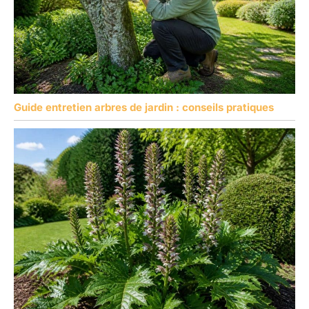
batterie dans un endroit
SL3.0X38mm
frais et sec, à l’abri des
températures extrêmes,
afin de prolonger sa
durée de vie ; 3. N’utilisez
pas ces batteries avec
d’autres appareils afin
d’éviter toute surcharge.
Guide entretien arbres de jardin : conseils pratiques