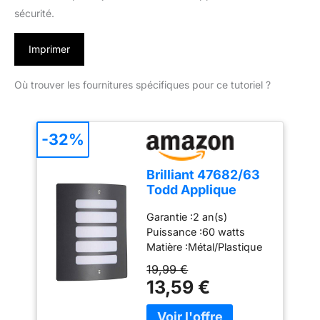
sécurité.
Imprimer
Où trouver les fournitures spécifiques pour ce tutoriel ?
-32%
Brilliant 47682/63
Todd Applique
Extérieure E27 60
Garantie :2 an(s)
W, Silver,
Puissance :60 watts
90x23x29cm
Matière :Métal/Plastique
Dimensions: 24 x 9 x 29
19,99 €
cm
13,59 €