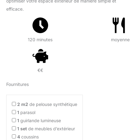
optimiser votre espace extérieur de manière simple et
efficace.
120 minutes
moyenne
€€
Fournitures
2
m2
de pelouse synthétique
1
parasol
1
guirlande lumineuse
1
set
de meubles d’extérieur
4
coussins