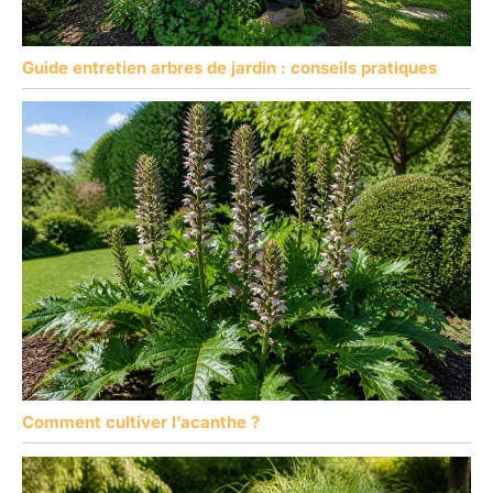
professionnels.
Dimensions, lame de scie
180 mm, longueur totale
Guide entretien arbres de jardin : conseils pratiques
390 mm, pas de dents
4,5 mm, épaisseur 1,2
mm
Comment cultiver l’acanthe ?