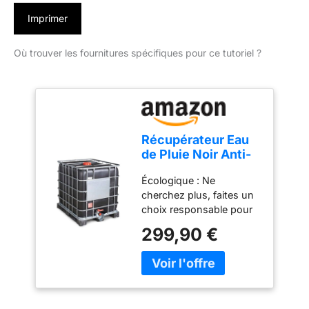
Imprimer
Où trouver les fournitures spécifiques pour ce tutoriel ?
Récupérateur Eau
de Pluie Noir Anti-
UV RENSON
Écologique : Ne
reconditionné, IBC,
cherchez plus, faites un
cuve eau1000
choix responsable pour
litres, réservoir Eau
la planète! Cet IBC de
de Pluie, Citerne
299,90 €
1000 litres est
Eau
entièrement
reconditionné, ce qui
signifie moins de
déchets et une utilisation