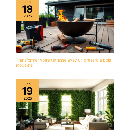
Jan
un processus rigoureux,
18
le métal de haute qualité
2025
est finalement devenu un
accessoire pour ce
tournevis sans fil; 6
tournevis, 3 tarières, 3
forets Brad point, 9 clés
à douille, 1 adaptateur de
douille, 1 porte -
tournevis hexagonal, 1
Transformer votre terrasse avec un brasero à bois
moderne
tournevis à axe souple.
10mm (3 / 8 ") - le
mandrin est libre de
Jan
changer les accessoires.
19
Idéal pour les projets de
filetage ou de perçage
2025
dans le bois, le métal et
le plastique! Rejoignez -
Nnous et Profitez du
Service Impeccable du
Club FAHEFANA: