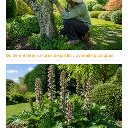
batterie dans un endroit
frais et sec, à l’abri des
températures extrêmes,
afin de prolonger sa
durée de vie ; 3. N’utilisez
pas ces batteries avec
d’autres appareils afin
d’éviter toute surcharge.
Guide entretien arbres de jardin : conseils pratiques