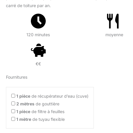
carré de toiture par an.
120 minutes
moyenne
€€
Fournitures
1
pièce
de récupérateur d’eau (cuve)
2
mètres
de gouttière
1
pièce
de filtre à feuilles
1
mètre
de tuyau flexible