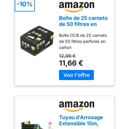
qualité du produit
pour rouler vos feuilles a
-10%
protection contre les
cigarette OCB avec les
feuilles, collecteur de
filtres 2.J.
pluie ou raccord de
Boîte de 25 carnets
tuyau KG – Profitez de
de 50 filtres en
nos années d'expérience
carton ocb perforés
dans le domaine du
Boîte OCB de 25 carnets
drainage du toit
de 50 filtres perforés en
carton
12,99 €
11,66 €
Tuyau d’Arrosage
Extensible 15m,