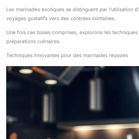
Les marinades exotiques se distinguent par l’utilisation d’
voyages gustatifs vers des contrées lointaines.
Une fois ces bases comprises, explorons les techniques i
préparations culinaires.
Techniques innovantes pour des marinades réussies