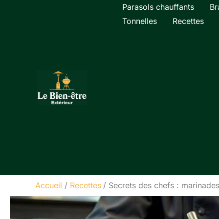
Aller
Parasols chauffants
Br
au
Tonnelles
Recettes
contenu
Accueil
Recettes
Secrets des chefs : marinade