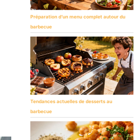
Préparation d’un menu complet autour du
barbecue
Tendances actuelles de desserts au
barbecue