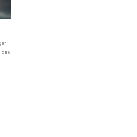
ger
, des
s