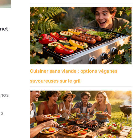
met
Cuisiner sans viande : options véganes
savoureuses sur le grill
 nos
os