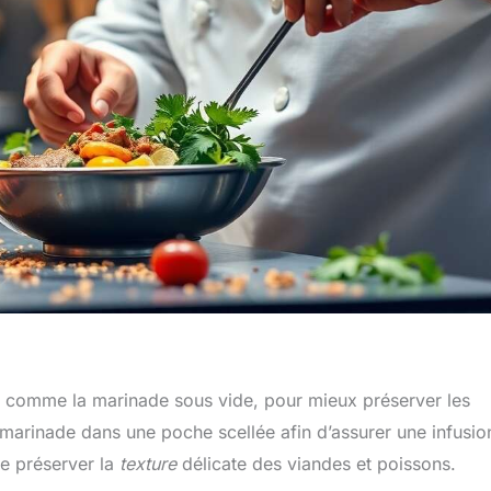
, comme la marinade sous vide, pour mieux préserver les
a marinade dans une poche scellée afin d’assurer une infusio
de préserver la
texture
délicate des viandes et poissons.