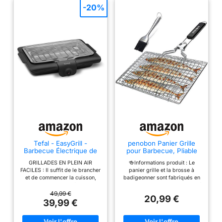
-20%
Tefal - EasyGrill -
penobon Panier Grille
Barbecue Électrique de
pour Barbecue, Pliable
table - 4 personnes -
en Acier Inoxydable, pour
GRILLADES EN PLEIN AIR
🍻Informations produit : Le
2100W
la Cuisson des Poissons,
FACILES : Il suffit de le brancher
panier grille et la brosse à
Légumes ou Crevettes,
et de commencer la cuisson,
badigeonner sont fabriqués en
avec Poignée Amovible,
pour des grillades délicieuses
acier inoxydable 430 de qualité
Brosse à Badigeonner et
avec votre famille et vos amis
alimentaire, réutilisables et
49,99 €
Sac de Rangement.
20,99 €
PUISSANT : Un barbecue
robustes, également résistants
39,99 €
(Type 1)
électrique de table avec une
à la rouille pour une utilisation à
puissance de 2100 W pour des
long terme. Le poids de la