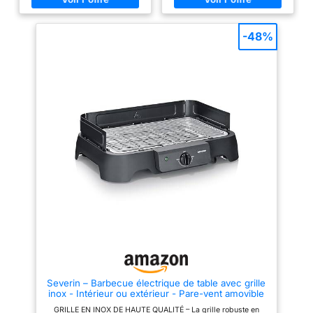
grillades délicieuses FUMÉE
brosse est de 60 g et le poids
RÉDUITE : Le bac à eau réduit la
du panier est de 460 g. 🍻
fumée et les odeurs - fini de
Grande surface de cuisson : Ce
déranger les voisins ! FACILE À
panier offre une surface de
-48%
NETTOYER : Grâce à un design
cuisson généreuse de 32 x 22
entièrement démontable, avec
cm pour accueillir les aliments
une grille et un bac de
pour 2-3 personnes. 🍻
récupération compatibles avec
Verrouillable et Écarts de la
le lave-vaisselle RÉPARABILITÉ
grille : Le panier verrouillable
DE 15 ANS AU JUSTE PRIX:
maintient les aliments en place
Nous recommandons de faire
et permet un retournement facile
réparer votre produit dans notre
des aliments grillés. Les écarts
réseau de 6 200 centres de
de la grille sont parfaitement
réparation à travers le monde
dimensionnés pour fournir une
afin de prolonger sa durée de
répartition homogène de la
vie.
chaleur tout en empêchant les
petits morceaux d'aliments de
tomber. 🍻Pliable et portable :
Livré avec un sac de
rangement, pliable et facile à
transporter. Emportez-le avec
vous le week-end et profitez
entre amis de délicieuses
grillades (tels que les poissons,
crevettes, légumes, maïs,
steaks et ainsi de suite) 🍻Nous
sommes absolument certains
Severin – Barbecue électrique de table avec grille
que vous ne regretterez pas
inox - Intérieur ou extérieur - Pare-vent amovible
votre achat. Vous ne cuisinerez
et bac à eau – Pour camping, balcon ou jardin -
plus jamais au barbecue
GRILLE EN INOX DE HAUTE QUALITÉ – La grille robuste en