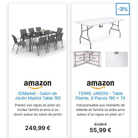
-3%
IDMarket - Salon de
TERRE JARDIN - Table
Jardin Madrid Table 190
Pliante, 8 Places 180 x 74
CM et 8 chaises
x 74 cm,175 kg Max -
Prenez vos repas en plein air,
Indispensable aux moments de
empilables Gris
Table Pliante Exterieur,
invitez famille et amis à se
détente en famille ou entre amis
Anthracite
Interieur Rectangulaire -
réunir autour du salon de jardin
autour d'un repas en plein air !
Table de Jardin Pliante
MADRID Avec sa capacité
Cette table pliante accueille
Blanche, Buffet, Fêtes,
d'accueil de 8 personnes,
facilement jusqu'à huit
57,99 €
Camping - Stable et
249,99 €
profitez de moments chaleureux
personnes ! De dimensions 180
55,99 €
Robuste
pour échanger ! Facilité
cm de longueur et 74 cm de
d'installation et de rangement
largeur, la table supporte un