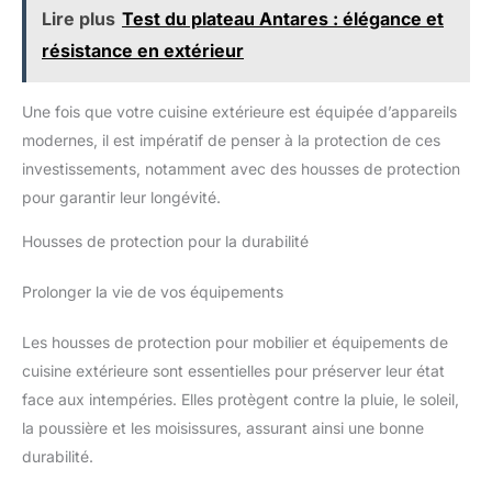
consignes d’entretien. Le dos
au chaud TRANSFORMEZ
Lire plus
Test du plateau Antares : élégance et
magnétique de la base permet
VOTRE COOKEO EN AIR
résistance en extérieur
de la garder à portée de main
FRYER* : grâce à l'accessoire
sur le réfrigérateur, le barbecue
EXTRA CRISP (vendu
ou toute surface métallique.
séparément), préparez de
délicieuses frites, un poulet rôti
Une fois que votre cuisine extérieure est équipée d’appareils
ou encore un gratin dans votre
Cookeo *Friteuse sans huile
modernes, il est impératif de penser à la protection de ces
EXPÉRIENCE PERSONNALISÉE :
profitez d'une expérience
investissements, notamment avec des housses de protection
unique grâce à l'application
pour garantir leur longévité.
MyMoulinex qui vous propose
des recettes sur mesure et des
services personnalisés INCLUS
Housses de protection pour la durabilité
: multicuiseur Cookeo, cuve de
6 L antiadhésive avec poignées
et panier vapeur compatibles
Prolonger la vie de vos équipements
lave-vaisselle, grille 2-en-1
pour cuire sur 2 étages en
même temps
Les housses de protection pour mobilier et équipements de
cuisine extérieure sont essentielles pour préserver leur état
face aux intempéries. Elles protègent contre la pluie, le soleil,
la poussière et les moisissures, assurant ainsi une bonne
durabilité.