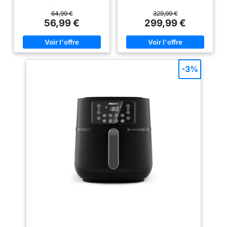
l’extrémité, la sonde de cuisson
infinité de plats faits maison et
ThermoMaven P1 mesure la
plus de 100 recettes express
64,99 €
329,99 €
température à cœur de 0 à 105
prêtes en moins de 15 minutes
56,99 €
299,99 €
°C et la température ambiante
grâce à Cookeo, le multicuiseur
jusqu’à 400 °C. Sa précision
idéal pour cuire sous pression,
certifiée NIST de ±0,3 °C aide à
à la vapeur, mijoter et bien plus
mieux maîtriser la cuisson du
encore UN MAXIMUM
rôti de bœuf, de la dinde, du
D’INSPIRATION : accédez à des
poulet, du steak ou du brisket
milliers de recettes directement
-3%
au barbecue. Liberté Sans Fil :
depuis l'écran de votre Cookeo.
Grâce au Bluetooth 5.3 jusqu’à
Choisissez vos recettes en
152 m et au WiFi 2.4 GHz, ce
fonction de vos goûts, du temps
thermomètre à viande sans fil
et des ingrédients que vous
permet de suivre la cuisson à
avez, et envoyez-les sur votre
distance depuis la cuisine, la
Cookeo grâce à l'application
terrasse ou le jardin. Idéal pour
MyMoulinex connectée en Wi-Fi
barbecue, four, grillades et
DES PLATS FACILES ET DES
fumoir, il offre une connexion
RÉSULTATS PARFAITS EN UN
stable pour surveiller vos
RIEN DE TEMPS : laissez-vous
cuissons longues, vos rôtis au
guider pas à pas sur l'écran
four ou vos sessions BBQ sans
couleur de votre Cookeo pour
rester à côté de l’appareil.
des résultats parfaits à chaque
Maîtrise Intelligente : La base
fois GAIN DE TEMPS ET
intelligente avec écran affiche
D'ENERGIE : mode de cuisson
les températures en temps réel
sous pression pour cuire vos
et permet de régler directement
plats jusqu'à 5 fois plus vite* et
les températures cibles, sans
économiser jusqu'à 80 %
utiliser obligatoirement un
d'énergie*. Préparez des repas
smartphone. Avec l’application
complets en une seule cuisson
ThermoMaven, vous pouvez
grâce à la grille 2-en-1 qui