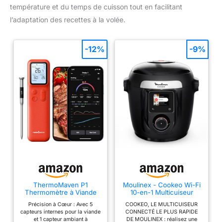
température et du temps de cuisson tout en facilitant
l’adaptation des recettes à la volée.
-12%
-9%
ThermoMaven P1
Moulinex - Cookeo Wi-Fi
Thermomètre à Viande
10-en-1 Multicuiseur
Sans Fil, Sonde de
intelligent - 6 L - Noir
Précision à Cœur : Avec 5
COOKEO, LE MULTICUISEUR
Cuisson Connectée
capteurs internes pour la viande
CONNECTÉ LE PLUS RAPIDE
et 1 capteur ambiant à
DE MOULINEX : réalisez une