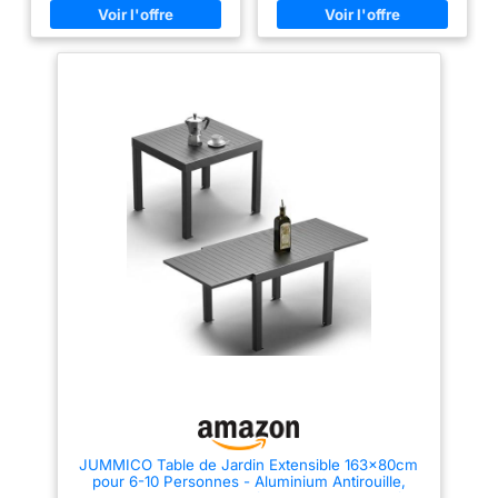
grâce à ses 8 chaises
poids de 175 kg sur son
empilables - facile à entretenir
plateau. Pliante en deux et
Composé d'un plateau de table
équipée d'une poignée, il vous
en verre trempé, le salon
sera facile de la transporter
MADRID apporte modernité et
pour la ranger dans un coin de
design ! Dimensions table : L.
garage ou d'abri de jardin
190 x l. 80 x H. 73 cm -
durant l'hiver. Très stable et
Dimensions chaise : L. 51.5 x l.
robuste, cette table de pique
68 x H. 84 cm
nique vous permettra de profiter
pleinement de vos réceptions
estivales avec vos proches !
MARQUE FRANÇAISE :
expédition directe depuis notre
entrepôt dans la Loire
JUMMICO Table de Jardin Extensible 163x80cm
pour 6-10 Personnes - Aluminium Antirouille,