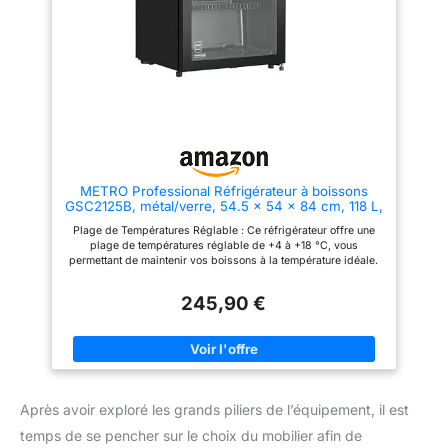
d'entretien et résiste à de
nombreuses saisons de
barbecue. Complétez votre
cuisine extérieure avec le
module de réfrigérateur Cozze
Elements – Conçu pour une
intégration harmonieuse d'un
réfrigérateur dans la série
Elements. Ainsi, les boissons
froides et les ingrédients frais
sont à portée de main à tout
moment, tandis que le plan de
METRO Professional Réfrigérateur à boissons
travail crée une surface de
GSC2125B, métal/verre, 54.5 x 54 x 84 cm, 118 L,
préparation supplémentaire.
refroidissement statique par air, avec serrure, noir
Stabilité testée : la construction
Plage de Températures Réglable : Ce réfrigérateur offre une
est particulièrement stable et a
plage de températures réglable de +4 à +18 °C, vous
été testée avec succès après le
permettant de maintenir vos boissons à la température idéale.
test de chute 1A. Le design noir
Le réfrigérateur dispose d'une fonction de dégivrage manuel.
mat donne un look moderne à
La porte du réfrigérateur à boissons se ferme automatiquement
votre cuisine d'extérieure.
245,90 €
et est équipée d'une serrure avec clé pour plus de sécurité. Le
panneau de commande mécanique est doté d'un éclairage LED
interne pour une utilisation facile. Avec la certification CE,
l'appareil répond aux exigences de sécurité, de protection de
la santé et de l'environnement. 3 Étagères Réglables : Les trois
étagères réglables du réfrigérateur vitré offrent une grande
flexibilité pour organiser vos produits de manière
Après avoir exploré les grands piliers de l’équipement, il est
personnalisée.
temps de se pencher sur le choix du mobilier afin de