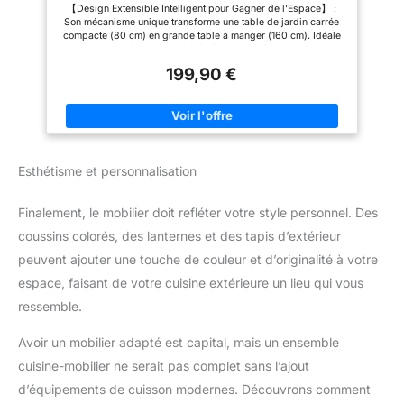
Imputrescible et Facile à Nettoyer - Design à
【Design Extensible Intelligent pour Gagner de l'Espace】 :
Rallonge Compact Résistant aux Intempéries
Son mécanisme unique transforme une table de jardin carrée
compacte (80 cm) en grande table à manger (160 cm). Idéale
pour le petit-déjeuner en tête-à-tête ou les dîners entre amis,
c'est la solution parfaite de table jardin extérieur pour les petits
199,90 €
espaces comme les balcons. 【Structure en Aluminium
Robuste pour un Usage Extérieur Intensif】 : La structure en
aluminium, avec des pieds solides (60x60mm), résiste à la
corrosion. Le plateau de cette table de jardin extérieur offre
une surface durable, résistante aux rayures et aux intempéries,
pour un entretien minimal, parfaite pour compléter votre salon
de jardin extérieur. 【Système de Glissement Sûr et
Esthétisme et personnalisation
Manipulation Aisée】 : Le système d'extension stable
(85x35mm) assure un déploiement fluide et sans effort de
cette table de jardin. Une fonction de sécurité intégrée
Finalement, le mobilier doit refléter votre style personnel. Des
minimise les risques de pincement. Malgré sa robustesse, sa
légèreté permet de le déplacer facilement. 【Montage
coussins colorés, des lanternes et des tapis d’extérieur
Simplifié pour une Mise en Service Rapide】 : Grâce à son
système d'emboîtement bien conçu, au guide d'assemblage
peuvent ajouter une touche de couleur et d’originalité à votre
illustré et à toutes les pièces nécessaires fournies, l'installation
est simple et rapide pour profiter sans tarder de votre nouveau
espace, faisant de votre cuisine extérieure un lieu qui vous
salon de jardin extérieur 4/6 personnes. 【Satisfaction
ressemble.
Garantie】 : Votre satisfaction est notre priorité absolue. Pour
toute question concernant notre produit, n'hésitez pas à nous
contacter. Nous vous offrirons un support technique expert et
Avoir un mobilier adapté est capital, mais un ensemble
les meilleures solutions adaptées à vos besoins.
cuisine-mobilier ne serait pas complet sans l’ajout
d’équipements de cuisson modernes. Découvrons comment