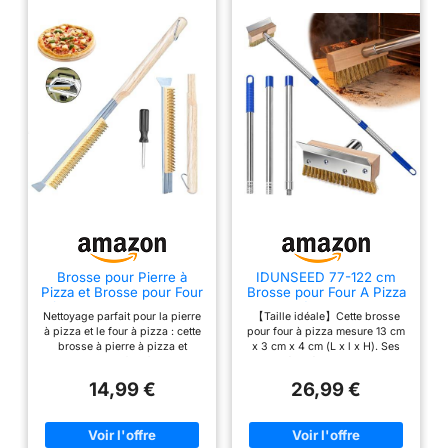
Brosse pour Pierre à
IDUNSEED 77-122 cm
Pizza et Brosse pour Four
Brosse pour Four A Pizza
à Pizza avec racloir en
Détachable
Nettoyage parfait pour la pierre
【Taille idéale】Cette brosse
Acier Inoxydable - Poils
à pizza et le four à pizza : cette
pour four à pizza mesure 13 cm
en Laiton, Manche en
brosse à pierre à pizza et
x 3 cm x 4 cm (L x l x H). Ses
Bois (Anneau de
brosse pour four à pizza
poils évasés nettoient sans
Suspension)
élimine efficacement les
effort même les recoins les plus
14,99 €
26,99 €
résidus brûlés avec un grattoir
sales. Grâce à leurs poils de 4
en acier inoxydable intégré,
cm de long, elle est idéale pour
idéal pour les saletés tenaces.
un usage domestique et
professionnel. 【Haute