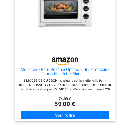
6200 réparateurs dans le
l’environnement et de diminution
monde, pour contribuer à la
du gaspillage grâce à ses
protection de l’environnement et
pièces disponibles rapidement
à la réduction des déchets
à un prix raisonnable auprès de
DESIGN ELEGANT : un mini four
nos 6200 réparateurs agréés
moderne avec une touche
dans le monde. Cela nous
vintage et des finitions
permet de réparer pendant de
chromées qui s'intègre
nombreuses années nos
parfaitement dans toutes les
produits plutôt que de les
cuisines ACCESSOIRES INCLUS
échanger dans le cadre de
: grille réversible, réglable sur
notre engagement à protéger
6 hauteurs pour faciliter la
l’environnement et à réduire les
cuisson et la rendre plus
déchets. ESTHÉTIQUE &
précise, et plaque de cuisson
ÉLÉGANT : Design moderne
antiadhésive
avec une touche vintage qui
Moulinex - Four Posable Optimo - Griller et bain-
s'intègre parfaitement dans
marie - 19 L - Blanc
n'importe quelle cuisine.
GRANDE CAPACITÉ : La
3 MODES DE CUISSON : chaleur traditionnelle, gril, bain-
capacité de 33 L garantit des
marie. UTILISATION FACILE : four posable doté d’un thermostat
portions parfaites dans un
réglable ajustable jusqu’à 240 °C et d’un minuteur jusqu’à 120
cadre compact - idéal pour une
minutes. PUISSANT : 1380 W pour une cuisson simple et
utilisation quotidienne ainsi que
rapide. PRATIQUE : grille réversible ajustable 6 hauteurs.
74,99 €
pour les occasions spéciales où
Réparabilité 15 ans, Garantie 2 ans ÉLÉGANT : coloris blanc,
59,00 €
l'on reçoit des amis et de la
finition de ses trois boutons chromés brillants, large poignée
famille. CONCEPTION INTERNE
avec revêtement en acier inoxydable, pour un look très
INTELLIGENTE : Une grille
moderne ! ACCESSOIRES inclus : grille réversible.
réversible avec 8 hauteurs
réglables pour rendre la
cuisson plus facile et plus