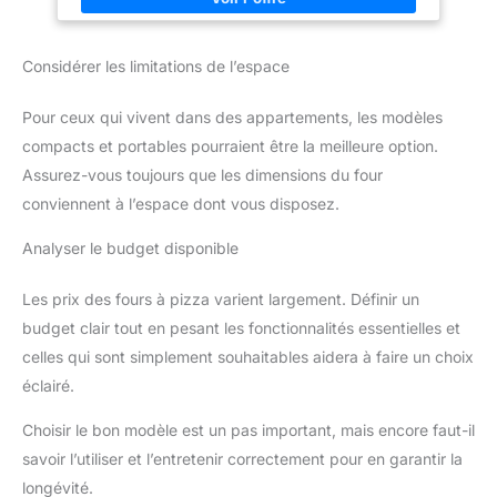
conception durable La qualité
de recettes : pizzas du monde, foccacias, pitas, pains, tartes,
est primordiale : avec son corps
cookies... Découvrez toutes les possibilités sur l'application de
en acier inoxydable SS430, ce
recettes gratuites MyTefal PELLE A PIZZA INCLUSE: Pelle à
four est conçu pour durer. Livré
Considérer les limitations de l’espace
pizza en acier inoxydable pliable pour manier et servir
avec une porte isolante pour
facilement votre pizza de 30cm de diamètre, et vivre la vraie
une meilleure chauffe, il assure
expérience de pizzaiolo chez vous INSTALLATION FACILE:
robustesse et fiabilité pour
Pour ceux qui vivent dans des appartements, les modèles
Branchez simplement votre four à l'extérieur et laissez-le
toutes vos soirées pizza
préchauffer pendant 15 min. L'indicateur lumineux vous montre
compacts et portables pourraient être la meilleure option.
quand la bonne température est atteinte pour enfourner votre
pizza REPARABILITE LONGUE DUREE: Faites réparer votre
Assurez-vous toujours que les dimensions du four
produit pendant 15 ans au juste prix par notre réseau de 6 200
centres de réparation
conviennent à l’espace dont vous disposez.
Analyser le budget disponible
Les prix des fours à pizza varient largement. Définir un
budget clair tout en pesant les fonctionnalités essentielles et
celles qui sont simplement souhaitables aidera à faire un choix
éclairé.
Choisir le bon modèle est un pas important, mais encore faut-il
savoir l’utiliser et l’entretenir correctement pour en garantir la
longévité.