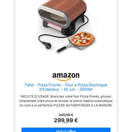
obtenir une base croustillante et
Edition" mat et son bouton à
une garniture fondante.
lumière LED apportent une
Conception compacte de 20
touche de modernité à votre
litres avec accès facile Four
extérieur. Avec sa double paroi
sans porte pour insérer et retirer
isolée, il combine une
la pizza facilement. Couvercle
esthétique soignée et une
amovible pour un nettoyage
efficacité thermique redoutable
simplifié. Accessoires complets
Maîtrise totale avec ce four
inclus Livré avec une pierre
avec pierre pizza Réussissez
réfractaire professionnelle, une
vos cuissons grâce à ce four
pelle à pizza en aluminium (12")
avec pierre pizza en cordiérite
et un couvercle protecteur.
large de 430 mm. La pierre
accumule la chaleur jusqu'à
485 °C pour une base
croustillante. Associée au
brûleur en U, elle assure une
cuisson parfaitement
homogène, même pour les plus
grandes pizzas La facilité du
Tefal - Pizza Pronto - Four à Pizza Électrique
revolve pizza oven 17 pouces
d'Extérieur - 30 cm - 2600W
La magie opère avec le système
revolve pizza oven. Le moteur
FACILITE D'USAGE: Branchez votre four Pizza Pronto, glissez
rotatif assure une cuisson
simplement votre pizza et laissez la pierre rotative automatique
uniforme sur 360 degrés sans
la cuire à la perfection PIZZAS AUTHENTIQUES A LA MAISON:
que vous ayez à tourner la
Jusqu'à 400 °C et une double zone de chauffe pour obtenir de
pizza manuellement. C'est la
délicieuses pizzas comme au restaurant CUISSON ULTRA
349,99 €
garantie d'une cuisson sans
RAPIDE: Vos pizzas en moins de 3 minutes pour enchaîner les
299,99 €
brûlures et d'une expérience
cuissons et partager de délicieuses pizza party en famille ou
culinaire détendue et réussie
entre amis DES PIZZAS... ET BIEN PLUS: Les 4 niveaux de
Matériaux robustes et
température (de 250 à 400 °C) permettent une grande variété