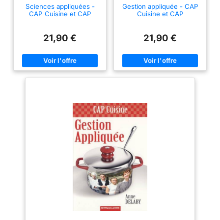
Sciences appliquées -
Gestion appliquée - CAP
CAP Cuisine et CAP
Cuisine et CAP
Commercialisation et
Commercialisation et
Services en HCR
Services en HCR
(CSHCR)
21,90 €
21,90 €