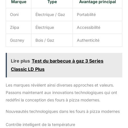
Marque
Type
Avantage principal
utilisation. ✔ 4 COLORIS ÉLÉGANTS DISPONIBLES : Charbon,
Eucalyptus, Terracotta et Ardoise — des teintes modernes pour
s’adapter à tous les styles d’extérieur. ✔ ENTRETIEN FACILE &
Ooni
Électrique / Gaz
Portabilité
MATÉRIAUX DURABLES : Pierre en cordiérite nettoyable à la
brosse, matériaux robustes conçus pour durer.
Ziipa
Électrique
Accessibilité
Gozney
Bois / Gaz
Authenticité
Lire plus
Test du barbecue à gaz 3 Series
Classic LD Plus
Les marques révèlent ainsi diverses approches et valeurs.
Passons maintenant aux innovations technologiques qui ont
redéfini la conception des fours à pizza modernes.
Nouveautés technologiques dans les fours à pizza modernes
Contrôle intelligent de la température