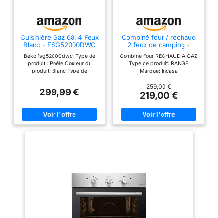
Cuisinière Gaz 68l 4 Feux
Combiné four / réchaud
Blanc - FSG52000DWC
2 feux de camping -
INCASA - 016463
Beko fsg52000dwc. Type de
Combine Four RECHAUD A GAZ
produit : Poêle Couleur du
Type de produit: RANGE
produit: Blanc Type de
Marque: Incasa
commande : rotatif. Type de
plaque : cuisinière à gaz
259,00 €
299,99 €
Position 1 du brûleur/zone de
219,00 €
cuisson : Centre devant
Brûleur/alimentation de la zone
de cuisson position 1 : gaz.
Taille du four : moyen