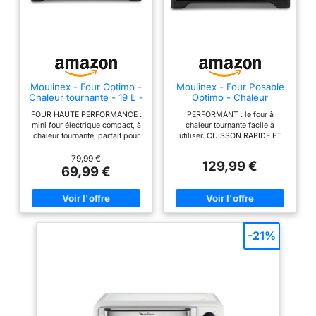
Moulinex - Four Optimo -
Moulinex - Four Posable
Chaleur tournante - 19 L -
Optimo - Chaleur
Noir
tournante - 33 L - Noir
FOUR HAUTE PERFORMANCE :
PERFORMANT : le four à
mini four électrique compact, à
chaleur tournante facile à
chaleur tournante, parfait pour
utiliser. CUISSON RAPIDE ET
les plats de tous les jours
HOMOGENE : pour des résultats
CUISSON RAPIDE ET
parfaitement homogènes -
79,99 €
129,99 €
HOMOMGENE : grâce à la
cuisson à la perfection en un
69,99 €
fonction chaleur tournante,
rien de temps. 6 MODES DE
obtenez des résultats de
CUISSON : chaleur tournante,
cuisson parfaits en un rien de
traditionnelle, gril, pâtisserie,
temps 6 MODES DE CUISSON :
recettes bain-Marie et
chaleur tournante, chaleur
décongélation. FACILE À
traditionnelle, gril, pâtisserie,
UTILISER : Four posable avec 3
-21%
bain-Marie et décongélation
boutons simples pour un
FACILE D’UTILISATION :
contrôle précis de la
thermostat réglable jusqu'à
température jusqu'à 240°C et
240°C et minuterie jusqu'à 120
une minuterie simple de 120
minutes REPARABILITE 15 ANS
min. REPARABILITE 15 ANS AU
AU JUSTE PRIX : engagement
JUSTE PRIX : ce produit répond
de réparabilité 15 ans au juste
à notre engagement en faveur
prix grâce à notre réseau de
de la protection de