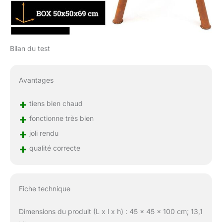
Bilan du test
Avantages
+
tiens bien chaud
+
fonctionne très bien
+
joli rendu
+
qualité correcte
Fiche technique
Dimensions du produit (L x l x h) : 45 x 45 x 100 cm; 13,1