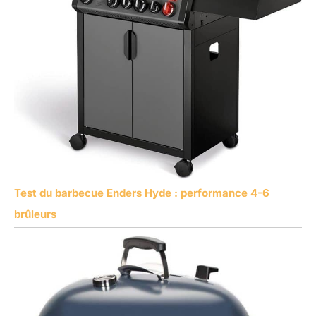
Test du barbecue Enders Hyde : performance 4-6
brûleurs