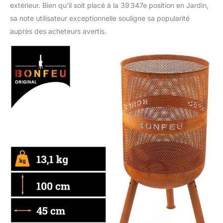
TAMBOUR DE MACHINE
extérieur. Bien qu’il soit placé à la 39 347e position en Jardin,
À LAVER, ce qui favorise
sa note utilisateur exceptionnelle souligne sa popularité
une GRANDE
auprès des acheteurs avertis.
DISSIPATION DE LA
CHALEUR et un effet
visuel chaleureux grâce
aux petits trous dans
l'acier.