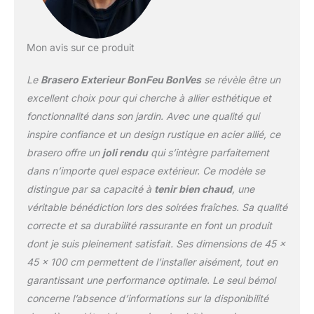
CHALEUR, diffusant ainsi
la chaleur tout autour.
FONCTION GRILL AVEC
Mon avis sur ce produit
GRILLE AMOVIBLE : Le
BonVes est livré avec une
Le
Brasero Exterieur BonFeu BonVes
se révèle être un
GRILLE AMOVIBLE,
facilement placée au-
excellent choix pour qui cherche à allier esthétique et
dessus du brasero. Cela
fonctionnalité dans son jardin. Avec une qualité qui
vous permet de griller de
inspire confiance et un design rustique en acier allié, ce
délicieux plats, comme
brasero offre un
joli rendu
qui s’intègre parfaitement
de la viande ou du
poisson, pour vos
dans n’importe quel espace extérieur. Ce modèle se
invités. Après avoir fini
distingue par sa capacité à
tenir bien chaud
, une
de cuisiner, la grille peut
véritable bénédiction lors des soirées fraîches. Sa qualité
être retirée pour profiter
correcte et sa durabilité rassurante en font un produit
d’un FEU DE CHEMINÉE
AMBIANT. EXTENSIBLE
dont je suis pleinement satisfait. Ses dimensions de 45 x
AVEC UNE
45 x 100 cm permettent de l’installer aisément, tout en
PLAQUE/PLANCHA :
garantissant une performance optimale. Le seul bémol
Pour encore plus
concerne l’absence d’informations sur la disponibilité
d'options de cuisson, le