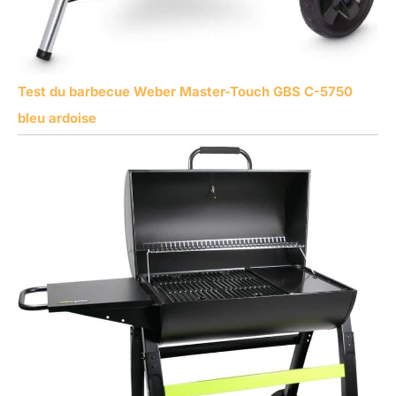
Test du barbecue Weber Master-Touch GBS C-5750
bleu ardoise