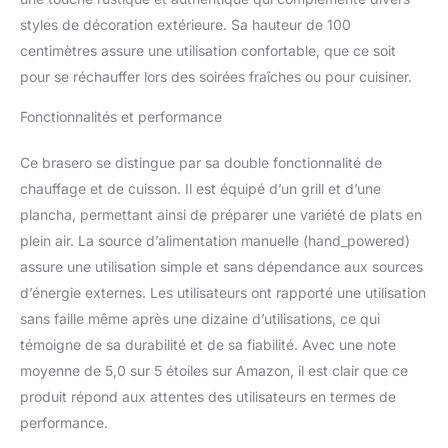
dansantes, mais assure
styles de décoration extérieure. Sa hauteur de 100
aussi une DISSIPATION
centimètres assure une utilisation confortable, que ce soit
OPTIMALE DE LA
pour se réchauffer lors des soirées fraîches ou pour cuisiner.
CHALEUR, diffusant ainsi
la chaleur tout autour.
Fonctionnalités et performance
FONCTION GRILL AVEC
GRILLE AMOVIBLE : Le
Ce brasero se distingue par sa double fonctionnalité de
BonVes est livré avec une
GRILLE AMOVIBLE,
chauffage et de cuisson. Il est équipé d’un grill et d’une
facilement placée au-
plancha, permettant ainsi de préparer une variété de plats en
dessus du brasero. Cela
plein air. La source d’alimentation manuelle (hand_powered)
vous permet de griller de
assure une utilisation simple et sans dépendance aux sources
délicieux plats, comme
d’énergie externes. Les utilisateurs ont rapporté une utilisation
de la viande ou du
poisson, pour vos
sans faille même après une dizaine d’utilisations, ce qui
invités. Après avoir fini
témoigne de sa durabilité et de sa fiabilité. Avec une note
de cuisiner, la grille peut
moyenne de 5,0 sur 5 étoiles sur Amazon, il est clair que ce
être retirée pour profiter
produit répond aux attentes des utilisateurs en termes de
d’un FEU DE CHEMINÉE
AMBIANT. EXTENSIBLE
performance.
AVEC UNE