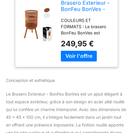
Brasero Exterieur -
BonFeu BonVes -
Brasero Barbecue
COULEURS ET
avec Grill -
FORMATS : Le brasero
Barbecue Plancha -
BonFeu BonVes est
Brasero pour Jardin
disponible en deux
(Rouille, Ø 45 cm)
249,95 €
couleurs élégantes, NOIR
et ROUILLE, et en deux
formats : Ø34 CM et Ø45
CM, vous permettant de
choisir la taille idéale pour
votre jardin. ACIER
Conception et esthétique
ROUILLÉ ET DESIGN
PERFORÉ : Fabriqué en
Le Brasero Exterieur – BonFeu BonVes est un ajout élégant à
ACIER ROUILLÉ
DURABLE, ce brasero a
tout espace extérieur, grâce à son design en acier allié rouillé
une ALLURE ROBUSTE
qui lui confère un charme intemporel. Avec des dimensions de
ET CONTEMPORAINE.
45 x 45 x 100 cm, il s’intègre facilement dans un jardin tout
L'acier perforé offre non
en offrant une présence imposante. La finition rouille apporte
seulement une belle vue
une touche rustique et authentique qui complémente divers
sur les flammes