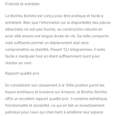
PLAQUE/PLANCHA :
Praticité et entretien
Pour encore plus
d'options de cuisson, le
Le BonFeu BonVes est conçu pour être pratique et facile à
brasero peut être
entretenir. Bien que l’information sur la disponibilité des pièces
complété par une
détachées ne soit pas fournie, sa construction robuste en
PLAQUE OU PLANCHA
acier allié assure une longue durée de vie. Sa taille compacte
(non incluse), idéale pour
la cuisine en plein air et la
mais suffisante permet un déplacement aisé sans
préparation de divers
compromettre sa stabilité. Pesant 13,1 kilogrammes, il reste
plats en plus du grill.
facile à manipuler tout en étant suffisamment lourd pour
PIEDS HAUTS
résister au vent.
DISTINCTIFS ET DESIGN
DE TAMBOUR DE
Rapport qualité-prix
MACHINE À LAVER : Le
brasero est équipé des
PIEDS HAUTS
En considérant son classement à la 108e position parmi les
DISTINCTIFS pour
foyers extérieurs et braséros sur Amazon, le BonFeu BonVes
lesquels BonFeu est
offre un excellent rapport qualité-prix. Il combine esthétique,
connu, améliorant ainsi la
fonctionnalité et durabilité, ce qui en fait un investissement
circulation de l'air. Son
judicieux pour ceux qui cherchent à améliorer leur espace
design rappelle un