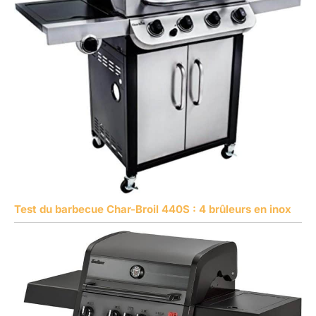
Test du barbecue Char-Broil 440S : 4 brûleurs en inox