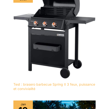
Test : brasero barbecue Spring II 3 feux, puissance
et convivialité
Jan