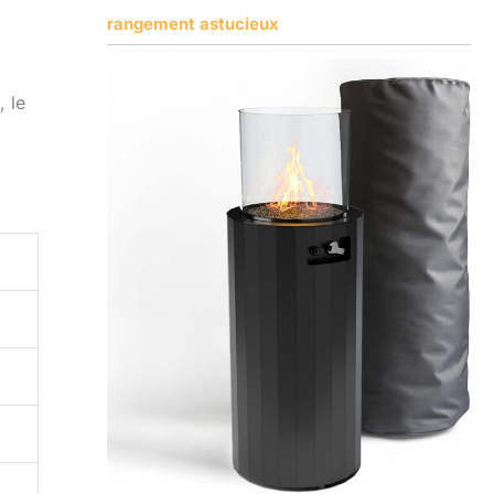
rangement astucieux
 le