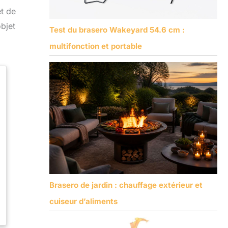
t de
bjet
Test du brasero Wakeyard 54.6 cm :
multifonction et portable
Brasero de jardin : chauffage extérieur et
cuiseur d’aliments