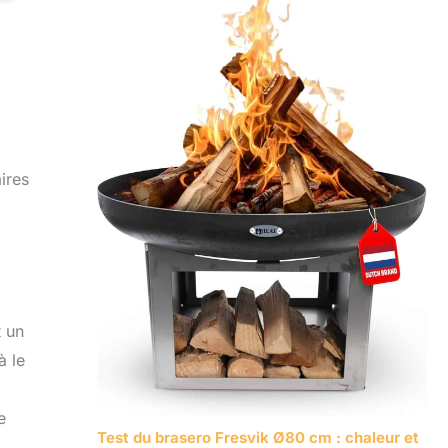
ires
t un
à le
e
Test du brasero Fresvik Ø80 cm : chaleur et