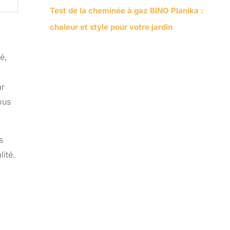
Test de la cheminée à gaz BINO Planika :
chaleur et style pour votre jardin
é,
ar
ous
s
ité.