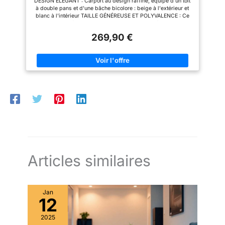
DESIGN ÉLÉGANT : Carport au design raffiné, équipé d'un toit
à double pans et d'une bâche bicolore : beige à l'extérieur et
blanc à l'intérieur TAILLE GÉNÉREUSE ET POLYVALENCE : Ce
carport est idéal pour abriter divers types de véhicules tels
que voitures citadines, SUV, berlines et même des
269,90 €
camionnettes. Peut également servir de tente de stockage pour
des outils de jardinage, matériel de bricolage ou d'autres
équipements PROTECTION TOTALE : Bâche en polyéthylène
haute densité 190 g/m², imperméable et anti-UV, offrant une
résistance contre le vent, la neige et d'autres intempéries. Cet
abri de voiture extérieur comprend une porte avec fermeture
éclair permettant une fermeture complète pour une protection
maximale STRUCTURE DURABLE : Armature en acier galvanisé
garantissant durabilité et sécurité. La bâche est solidement
attachée à l'armature à l'aide de cordons, avec un système de
fixation et d'ancrage au sol robuste (2 cordages et 8 piquets
inclus). Extension de bâche disponible pour un ancrage au sol
amélioré INFORMATIONS SUR L'ABRI DE VOITURE EXTÉRIEUR :
Dim. totales : 500L x 300l x 240H cm ; - Dim. porte : 206l x
185H cm ; - Capacité de charge de neige : 5 kg/㎡
Articles similaires
Jan
12
2025