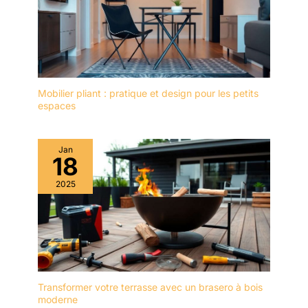
Mobilier pliant : pratique et design pour les petits
espaces
Jan
18
2025
Transformer votre terrasse avec un brasero à bois
moderne