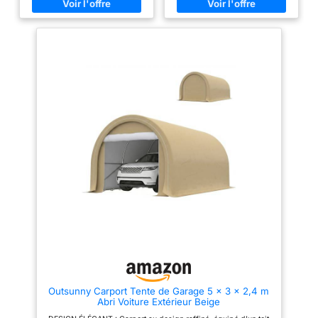
naturelle tout en protégeant le
ANTI-UV : Bâche en
véhicule des effets indésirable
polyéthylène haute densité 170
du soleil. ses gouttières
g/m² imperméable, anti-UV
intégrées permettent la
ARMATURE ROBUSTE :
récupération de l’eau de pluie.
Armature en acier galvanisé
pour une résistance accrue et
un usage pérenne en toute
sécurité NOMBREUSES
ATTACHES : Bâche fixée et
maintenue à l'armature grâce à
ses nombreux cordons
d'attache, système de fixation et
ancrage au sol inclus (6
cordages et 18 piquets)
Outsunny Carport Tente de Garage 5 x 3 x 2,4 m
Abri Voiture Extérieur Beige