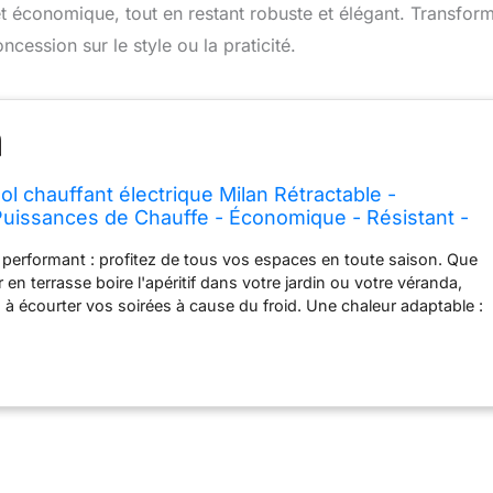
t économique, tout en restant robuste et élégant. Transfor
cession sur le style ou la praticité.
l chauffant électrique Milan Rétractable -
 Puissances de Chauffe - Économique - Résistant -
170/ 205 cm
 performant : profitez de tous vos espaces en toute saison. Que
 en terrasse boire l'apéritif dans votre jardin ou votre véranda,
 à écourter vos soirées à cause du froid. Une chaleur adaptable :
 3 puissances de chauffe (900W/1200W/ 2100W) pour produire la
squ'à 8 m2 autour du parasol. Le minuteur vous permet de
mps de chauffe de 30 à 90 minutes. Une utilisation économique
l consomme peu d'électricité résiste à l'eau et s'éteint en cas de
structure en inox brossé et d'un réflecteur en aluminium, il
lisation extérieure quotidienne. Pratique : programmable avec son
90 minutes Favex une marque française : 1er fournisseur
fage d'appoint, elle compte plus de 40 ans d'expérience. Réputée