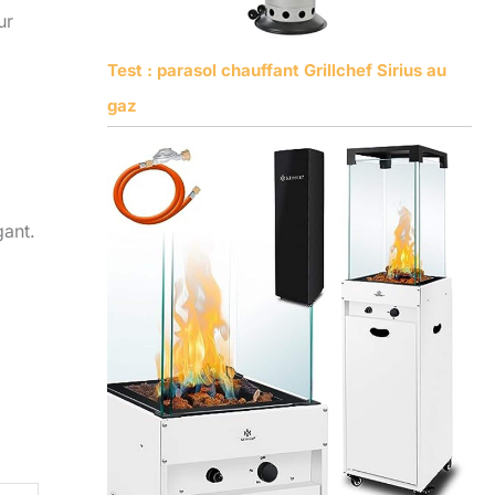
ur
Test : parasol chauffant Grillchef Sirius au
gaz
gant.