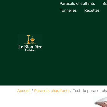
Aller
Parasols chauffants
Br
au
Tonnelles
Recettes
contenu
Accueil
Parasols chauffants
Test du parasol cha