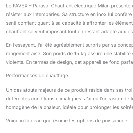
Le FAVEX – Parasol Chauffant électrique Milan présente 
pour la qualité et
l'univers du confo
résister aux intempéries. Sa structure en inox lui confère 
senti confiant quant à sa capacité à affronter les élém
chauffant se veut imposant tout en restant adapté aux e
En l’essayant, j’ai été agréablement surpris par sa conce
rangement aisé. Son poids de 15 kg assure une stabilité s
violents. En termes de design, cet appareil se fond parf
Performances de chauffage
Un des atouts majeurs de ce produit réside dans ses troi
différentes conditions climatiques. J’ai eu l’occasion de 
homogène de la chaleur, idéale pour prolonger les soirée
Voici un tableau qui résume les options de puissance :