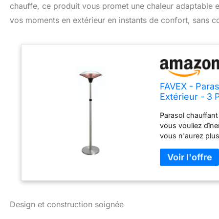
chauffe, ce produit vous promet une chaleur adaptable e
vos moments en extérieur en instants de confort, sans con
FAVEX - Paraso
Extérieur - 3
58,5 x 58,5 x
Parasol chauffant
vous vouliez dîner
vous n'aurez plus
choisissez parmi
chaleur idéale ju
programmer le te
et sécuritaire : i
chute. Doté d'une 
résiste à une uti
Design et construction soignée
minuteur de 30 à 
français en chauf