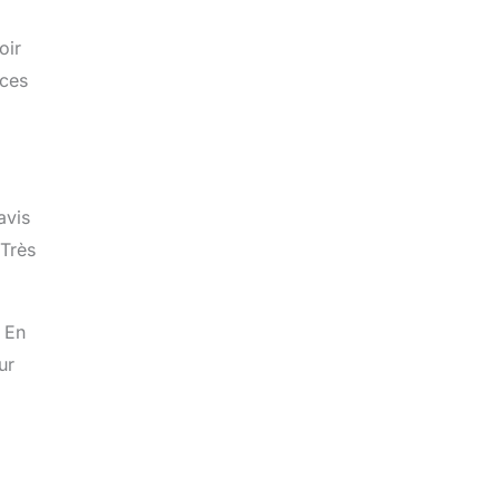
oir
èces
avis
 Très
. En
ur