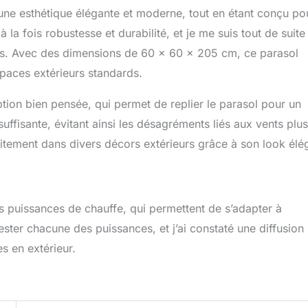
une esthétique élégante et moderne, tout en étant conçu po
 la fiabilité de ses produits, Favex est la référence experte dans
rt pour la maison et le jardin.
à la fois robustesse et durabilité, et je me suis tout de suite
ents. Avec des dimensions de 60 x 60 x 205 cm, ce parasol
spaces extérieurs standards.
ption bien pensée, qui permet de replier le parasol pour un
uffisante, évitant ainsi les désagréments liés aux vents plus
aitement dans divers décors extérieurs grâce à son look élé
s puissances de chauffe, qui permettent de s’adapter à
tester chacune des puissances, et j’ai constaté une diffusion
s en extérieur.