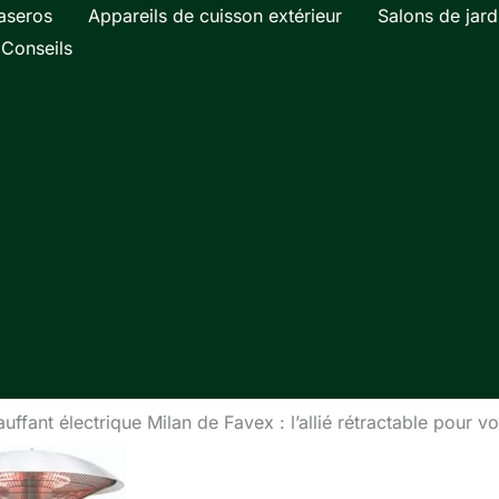
aseros
Appareils de cuisson extérieur
Salons de jard
Conseils
uffant électrique Milan de Favex : l’allié rétractable pour v