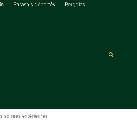
in
Parasols déportés
Pergolas
Rechercher
Recherche
os soirées extérieures