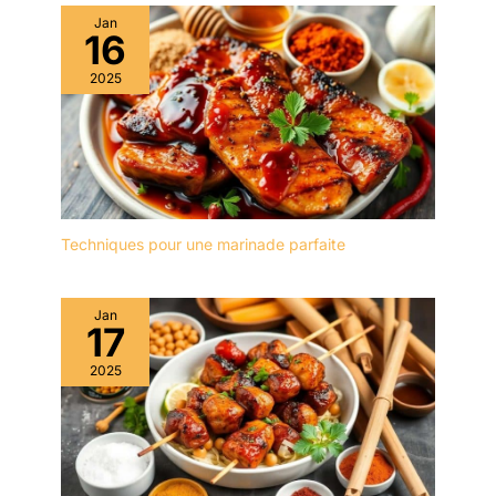
Jan
16
2025
Techniques pour une marinade parfaite
Jan
17
2025